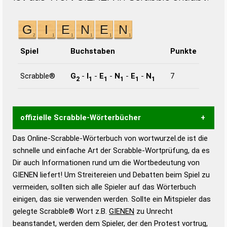
Spiel
Buchstaben
Punkte
Scrabble®
G
-
I
-
E
-
N
-
E
-
N
7
2
1
1
1
1
1
offizielle Scrabble-Wörterbücher
Das Online-Scrabble-Wörterbuch von wortwurzel.de ist die
Wortwurzel liefert mit Hilfe eines semantischen
schnelle und einfache Art der Scrabble-Wortprüfung, da es
Wortanalyse-Algorithmus gute Anhaltspunkte zu
Dir auch Informationen rund um die Wortbedeutung von
Wortbedeutung, Worttrennung und Wortform, um die
GIENEN liefert! Um Streitereien und Debatten beim Spiel zu
Gültigkeit eines Wortes für das Scrabble-Spiel zu
vermeiden, sollten sich alle Spieler auf das Wörterbuch
bestimmen!
zugelassene Turnier Scrabble-
einigen, das sie verwenden werden. Sollte ein Mitspieler das
Wörterbücher sind:
gelegte Scrabble® Wort z.B.
GIENEN
zu Unrecht
beanstandet, werden dem Spieler, der den Protest vortrug,
Duden – Standardwerk in 12 Bänden