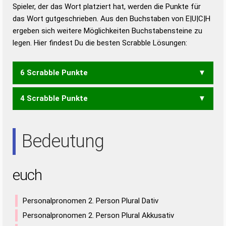
Duden – Richtiges und gutes
Spieler, der das Wort platziert hat, werden die Punkte für
Deutsch
das Wort gutgeschrieben. Aus den Buchstaben von E|U|C|H
ergeben sich weitere Möglichkeiten Buchstabensteine zu
Duden – Die deutsche Grammatik
legen. Hier findest Du die besten Scrabble Lösungen:
Duden – Deutsches
Universalwörterbuch
6 Scrabble Punkte
4 Scrabble Punkte
ECU
HEU
Bedeutung
euch
Personalpronomen 2. Person Plural Dativ
Personalpronomen 2. Person Plural Akkusativ