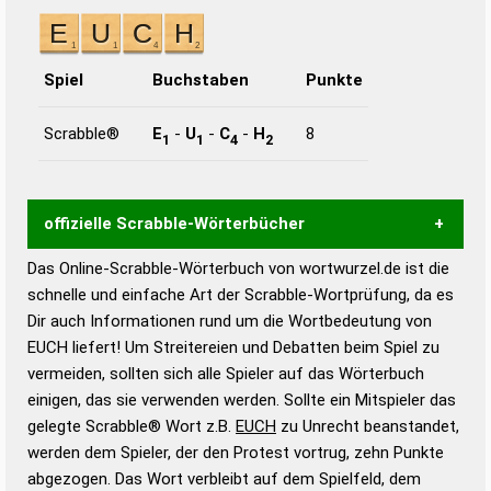
Spiel
Buchstaben
Punkte
Scrabble®
E
-
U
-
C
-
H
8
1
1
4
2
offizielle Scrabble-Wörterbücher
Das Online-Scrabble-Wörterbuch von wortwurzel.de ist die
Wortwurzel liefert mit Hilfe eines semantischen
schnelle und einfache Art der Scrabble-Wortprüfung, da es
Wortanalyse-Algorithmus gute Anhaltspunkte zu
Dir auch Informationen rund um die Wortbedeutung von
Wortbedeutung, Worttrennung und Wortform, um die
EUCH liefert! Um Streitereien und Debatten beim Spiel zu
Gültigkeit eines Wortes für das Scrabble-Spiel zu
vermeiden, sollten sich alle Spieler auf das Wörterbuch
bestimmen!
zugelassene Turnier Scrabble-
einigen, das sie verwenden werden. Sollte ein Mitspieler das
Wörterbücher sind:
gelegte Scrabble® Wort z.B.
EUCH
zu Unrecht beanstandet,
werden dem Spieler, der den Protest vortrug, zehn Punkte
Duden – Standardwerk in 12 Bänden
abgezogen. Das Wort verbleibt auf dem Spielfeld, dem