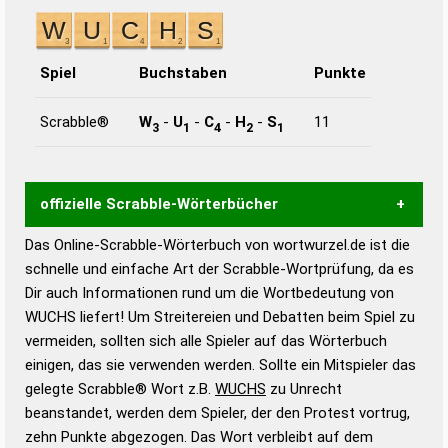
Spiel
Buchstaben
Punkte
Scrabble®
W
-
U
-
C
-
H
-
S
11
3
1
4
2
1
offizielle Scrabble-Wörterbücher
Das Online-Scrabble-Wörterbuch von wortwurzel.de ist die
Wortwurzel liefert mit Hilfe eines semantischen
schnelle und einfache Art der Scrabble-Wortprüfung, da es
Wortanalyse-Algorithmus gute Anhaltspunkte zu
Dir auch Informationen rund um die Wortbedeutung von
Wortbedeutung, Worttrennung und Wortform, um die
WUCHS liefert! Um Streitereien und Debatten beim Spiel zu
Gültigkeit eines Wortes für das Scrabble-Spiel zu
vermeiden, sollten sich alle Spieler auf das Wörterbuch
bestimmen!
zugelassene Turnier Scrabble-
einigen, das sie verwenden werden. Sollte ein Mitspieler das
Wörterbücher sind:
gelegte Scrabble® Wort z.B.
WUCHS
zu Unrecht
beanstandet, werden dem Spieler, der den Protest vortrug,
Duden – Standardwerk in 12 Bänden
zehn Punkte abgezogen. Das Wort verbleibt auf dem