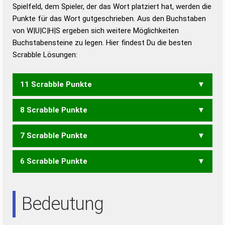
Duden – Richtiges und gutes
Spielfeld, dem Spieler, der das Wort platziert hat, werden die
Deutsch
Punkte für das Wort gutgeschrieben. Aus den Buchstaben
von W|U|C|H|S ergeben sich weitere Möglichkeiten
Duden – Die deutsche Grammatik
Buchstabensteine zu legen. Hier findest Du die besten
Duden – Deutsches
Scrabble Lösungen:
Universalwörterbuch
11 Scrabble Punkte
8 Scrabble Punkte
WUSCH
7 Scrabble Punkte
WCS
SUCH
6 Scrabble Punkte
SCH
CSU
Bedeutung