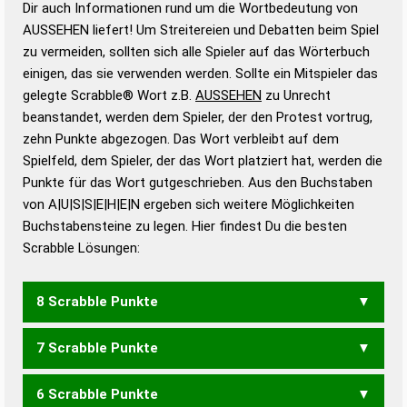
Dir auch Informationen rund um die Wortbedeutung von
Wortbedeutung, Worttrennung und Wortform, um die
AUSSEHEN liefert! Um Streitereien und Debatten beim Spiel
Gültigkeit eines Wortes für das Scrabble-Spiel zu
zu vermeiden, sollten sich alle Spieler auf das Wörterbuch
bestimmen!
zugelassene Turnier Scrabble-
einigen, das sie verwenden werden. Sollte ein Mitspieler das
Wörterbücher sind:
gelegte Scrabble® Wort z.B.
AUSSEHEN
zu Unrecht
beanstandet, werden dem Spieler, der den Protest vortrug,
Duden – Standardwerk in 12 Bänden
zehn Punkte abgezogen. Das Wort verbleibt auf dem
Duden – Richtiges und gutes
Spielfeld, dem Spieler, der das Wort platziert hat, werden die
Deutsch
Punkte für das Wort gutgeschrieben. Aus den Buchstaben
von A|U|S|S|E|H|E|N ergeben sich weitere Möglichkeiten
Duden – Die deutsche Grammatik
Buchstabensteine zu legen. Hier findest Du die besten
Duden – Deutsches
Scrabble Lösungen:
Universalwörterbuch
8 Scrabble Punkte
7 Scrabble Punkte
HAUSENS
HAUSSEN
6 Scrabble Punkte
ANSEHE
HASSEN
HAUENS
HAUSEN
HAUSES
HAUSSE