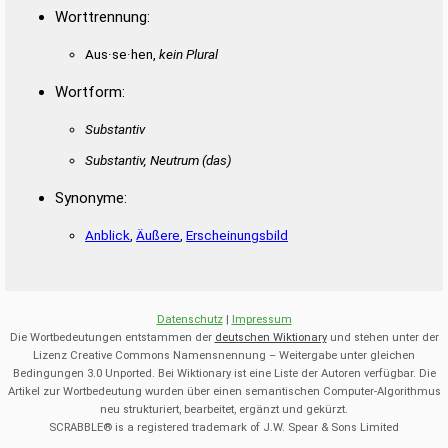
Worttrennung:
Aus·se·hen,
kein Plural
Wortform:
Substantiv
Substantiv, Neutrum
(das)
Synonyme:
Anblick
,
Äußere
,
Erscheinungsbild
Datenschutz
|
Impressum
Die Wortbedeutungen entstammen der
deutschen Wiktionary
und stehen unter der
Lizenz Creative Commons Namensnennung – Weitergabe unter gleichen
Bedingungen 3.0 Unported. Bei Wiktionary ist eine Liste der Autoren verfügbar. Die
Artikel zur Wortbedeutung wurden über einen semantischen Computer-Algorithmus
neu strukturiert, bearbeitet, ergänzt und gekürzt.
SCRABBLE® is a registered trademark of J.W. Spear & Sons Limited