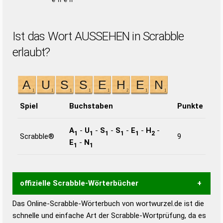
ehen
Ist das Wort AUSSEHEN in Scrabble
erlaubt?
Spiel
Buchstaben
Punkte
A
-
U
-
S
-
S
-
E
-
H
-
1
1
1
1
1
2
Scrabble®
9
E
-
N
1
1
offizielle Scrabble-Wörterbücher
Das Online-Scrabble-Wörterbuch von wortwurzel.de ist die
Wortwurzel liefert mit Hilfe eines semantischen
schnelle und einfache Art der Scrabble-Wortprüfung, da es
Wortanalyse-Algorithmus gute Anhaltspunkte zu