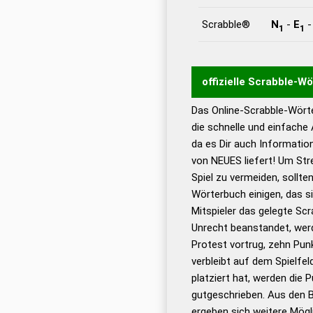
Scrabble®
N
-
E
1
1
offizielle Scrabble-W
Das Online-Scrabble-Wörte
Wortwurzel liefert mit 
die schnelle und einfache
Wortanalyse-Algorithmu
da es Dir auch Informati
Wortbedeutung, Worttr
von NEUES liefert! Um Str
Gültigkeit eines Wortes 
Spiel zu vermeiden, sollten
bestimmen!
zugelassene
Wörterbuch einigen, das s
Wörterbücher sind:
Mitspieler das gelegte Sc
Unrecht beanstandet, werd
Dud
Protest vortrug, zehn Pu
Bä
verbleibt auf dem Spielfel
Dud
platziert hat, werden die 
De
gutgeschrieben. Aus den 
ergeben sich weitere Mögl
Dud