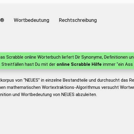
e®
Wortbedeutung
Rechtschreibung
as Scrabble online Wörterbuch liefert Dir Synonyme, Definitionen 
n Streitfällen hast Du mit der
online Scrabble Hilfe
immer "ein Ass 
tkorpus von "NEUES" in einzelne Bestandteile und durchsucht das 
nen mathematischen Wortextraktions-Algorithmus versucht Wortwu
inition und Wortbedeutung von NEUES abzuleiten.