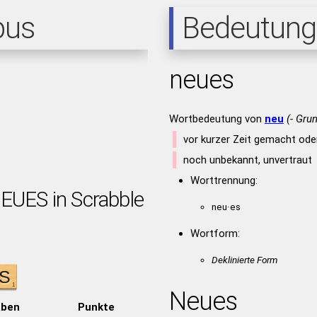
pus
Bedeutung
neues
Wortbedeutung von
neu
(- Gru
vor kurzer Zeit gemacht od
noch unbekannt, unvertraut
Worttrennung:
NEUES in Scrabble
neu·es
Wortform:
Deklinierte Form
Neues
aben
Punkte