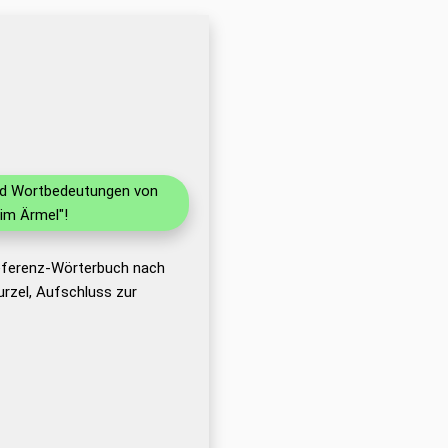
und Wortbedeutungen von
im Ärmel"!
Referenz-Wörterbuch nach
rzel, Aufschluss zur