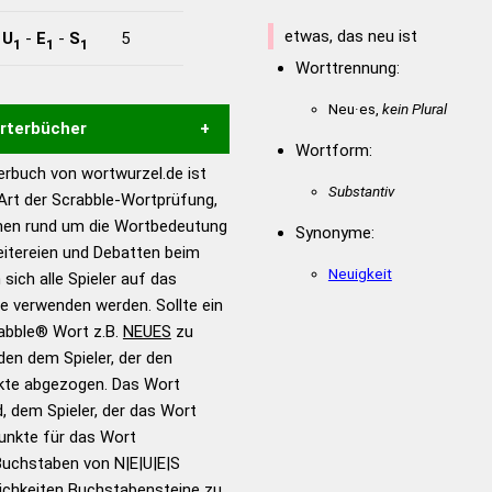
etwas, das neu ist
-
U
-
E
-
S
5
1
1
1
Worttrennung:
Neu·es,
kein Plural
örterbücher
Wortform:
rbuch von wortwurzel.de ist
Hilfe eines semantischen
Substantiv
 Art der Scrabble-Wortprüfung,
s gute Anhaltspunkte zu
onen rund um die Wortbedeutung
Synonyme:
ennung und Wortform, um die
eitereien und Debatten beim
für das Scrabble-Spiel zu
Neuigkeit
 sich alle Spieler auf das
 Turnier Scrabble-
ie verwenden werden. Sollte ein
rabble® Wort z.B.
NEUES
zu
en dem Spieler, der den
en – Standardwerk in 12
nkte abgezogen. Das Wort
nden
d, dem Spieler, der das Wort
en – Richtiges und gutes
Punkte für das Wort
utsch
Buchstaben von N|E|U|E|S
ichkeiten Buchstabensteine zu
en – Die deutsche Grammatik