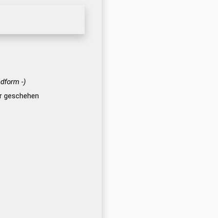
ndform -)
er geschehen