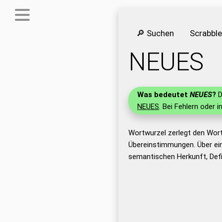
🔎 Suchen
Scrabbl
NEUES
Was bedeutet
NEUES
?
D
NEUES
. Bei Fehlern oder i
Wortwurzel zerlegt den Wor
Übereinstimmungen. Über ei
semantischen Herkunft, Def