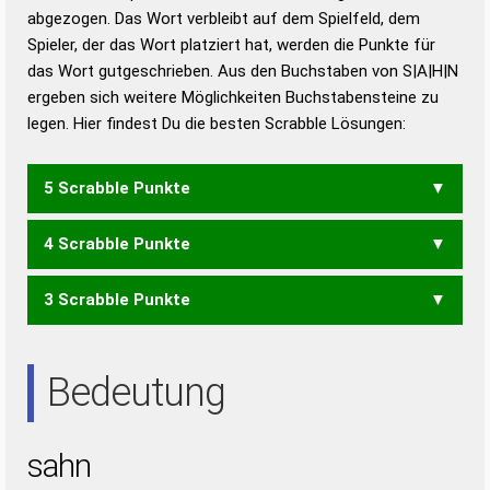
abgezogen. Das Wort verbleibt auf dem Spielfeld, dem
Duden – Richtiges und gutes
Spieler, der das Wort platziert hat, werden die Punkte für
Deutsch
das Wort gutgeschrieben. Aus den Buchstaben von S|A|H|N
ergeben sich weitere Möglichkeiten Buchstabensteine zu
Duden – Die deutsche Grammatik
legen. Hier findest Du die besten Scrabble Lösungen:
Duden – Deutsches
Universalwörterbuch
5 Scrabble Punkte
4 Scrabble Punkte
AHNS
HANS
3 Scrabble Punkte
AHS
HAN
NAH
ANS
Bedeutung
sahn