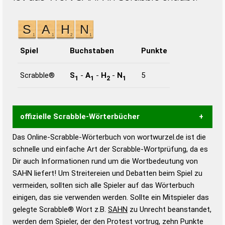
Spiel
Buchstaben
Punkte
Scrabble®
S
-
A
-
H
-
N
5
1
1
2
1
offizielle Scrabble-Wörterbücher
Das Online-Scrabble-Wörterbuch von wortwurzel.de ist die
Wortwurzel liefert mit Hilfe eines semantischen
schnelle und einfache Art der Scrabble-Wortprüfung, da es
Wortanalyse-Algorithmus gute Anhaltspunkte zu
Dir auch Informationen rund um die Wortbedeutung von
Wortbedeutung, Worttrennung und Wortform, um die
SAHN liefert! Um Streitereien und Debatten beim Spiel zu
Gültigkeit eines Wortes für das Scrabble-Spiel zu
vermeiden, sollten sich alle Spieler auf das Wörterbuch
bestimmen!
zugelassene Turnier Scrabble-
einigen, das sie verwenden werden. Sollte ein Mitspieler das
Wörterbücher sind:
gelegte Scrabble® Wort z.B.
SAHN
zu Unrecht beanstandet,
werden dem Spieler, der den Protest vortrug, zehn Punkte
Duden – Standardwerk in 12 Bänden