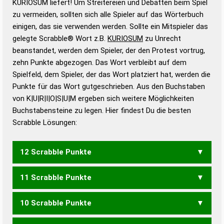
KURIOSUM liefert! Um Streitereien und Debatten beim Spiel
Gültigkeit eines Wortes für das Scrabble-Spiel zu
zu vermeiden, sollten sich alle Spieler auf das Wörterbuch
bestimmen!
zugelassene Turnier Scrabble-
einigen, das sie verwenden werden. Sollte ein Mitspieler das
Wörterbücher sind:
gelegte Scrabble® Wort z.B.
KURIOSUM
zu Unrecht
beanstandet, werden dem Spieler, der den Protest vortrug,
Duden – Standardwerk in 12 Bänden
zehn Punkte abgezogen. Das Wort verbleibt auf dem
Duden – Richtiges und gutes
Spielfeld, dem Spieler, der das Wort platziert hat, werden die
Deutsch
Punkte für das Wort gutgeschrieben. Aus den Buchstaben
von K|U|R|I|O|S|U|M ergeben sich weitere Möglichkeiten
Duden – Die deutsche Grammatik
Buchstabensteine zu legen. Hier findest Du die besten
Duden – Deutsches
Scrabble Lösungen:
Universalwörterbuch
12 Scrabble Punkte
11 Scrabble Punkte
KORMUS
10 Scrabble Punkte
MIKOS
MIKRO