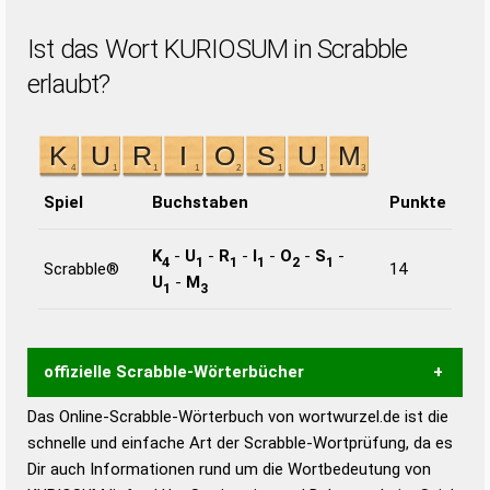
Ist das Wort KURIOSUM in Scrabble
erlaubt?
Spiel
Buchstaben
Punkte
K
-
U
-
R
-
I
-
O
-
S
-
4
1
1
1
2
1
Scrabble®
14
U
-
M
1
3
offizielle Scrabble-Wörterbücher
Das Online-Scrabble-Wörterbuch von wortwurzel.de ist die
Wortwurzel liefert mit Hilfe eines semantischen
schnelle und einfache Art der Scrabble-Wortprüfung, da es
Wortanalyse-Algorithmus gute Anhaltspunkte zu
Dir auch Informationen rund um die Wortbedeutung von
Wortbedeutung, Worttrennung und Wortform, um die