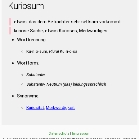
Kuriosum
etwas, das dem Betrachter sehr seltsam vorkommt
kuriose Sache; etwas Kurioses, Merkwürdiges
Worttrennung:
Ku·ri·o·sum,
Plural
Ku·ri·o·sa
Wortform:
Substantiv
Substantiv, Neutrum
(das)
bildungssprachlich
Synonyme:
Kuriosität
,
Merkwürdigkeit
Datenschutz
|
Impressum