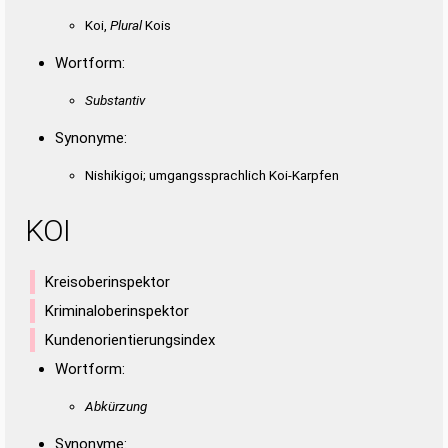
Duden – Richtiges und gutes
Koi,
Plural
Kois
Deutsch
Duden – Die deutsche Grammatik
Wortform:
Duden – Deutsches
Substantiv
Universalwörterbuch
Synonyme:
Nishikigoi; umgangssprachlich Koi-Karpfen
KOI
Kreisoberinspektor
Kriminaloberinspektor
Kundenorientierungsindex
Wortform:
Abkürzung
Synonyme: