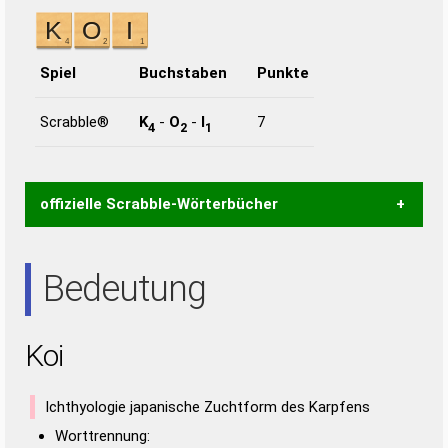
Spiel
Buchstaben
Punkte
Scrabble®
K
-
O
-
I
7
4
2
1
offizielle Scrabble-Wörterbücher
Wortwurzel liefert mit Hilfe eines semantischen
Bedeutung
Wortanalyse-Algorithmus gute Anhaltspunkte zu
Wortbedeutung, Worttrennung und Wortform, um die
Gültigkeit eines Wortes für das Scrabble-Spiel zu
Koi
bestimmen!
zugelassene Turnier Scrabble-
Wörterbücher sind:
Ichthyologie japanische Zuchtform des Karpfens
Duden – Standardwerk in 12 Bänden
Worttrennung: