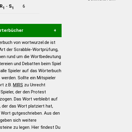
R
-
S
6
1
1
örterbücher
rbuch von wortwurzel.de ist
Hilfe eines semantischen
 Art der Scrabble-Wortprüfung,
s gute Anhaltspunkte zu
onen rund um die Wortbedeutung
ennung und Wortform, um die
tereien und Debatten beim Spiel
für das Scrabble-Spiel zu
 alle Spieler auf das Wörterbuch
 Turnier Scrabble-
 werden. Sollte ein Mitspieler
rt z.B.
MIRS
zu Unrecht
pieler, der den Protest
en – Standardwerk in 12
zogen. Das Wort verbleibt auf
nden
 der das Wort platziert hat,
en – Richtiges und gutes
s Wort gutgeschrieben. Aus den
utsch
geben sich weitere
teine zu legen. Hier findest Du
en – Die deutsche Grammatik