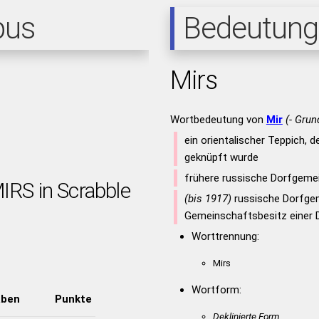
pus
Bedeutung
Mirs
Wortbedeutung von
Mir
(- Grun
ein orientalischer Teppich, 
geknüpft wurde
frühere russische Dorfgemei
IRS in Scrabble
(bis 1917)
russische Dorfge
Gemeinschaftsbesitz einer
Worttrennung:
Mirs
Wortform:
aben
Punkte
Deklinierte Form