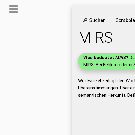
🔎 Suchen
Scrabbl
MIRS
Was bedeutet
MIRS
?
Das
MIRS
. Bei Fehlern oder in
Wortwurzel zerlegt den Wor
Übereinstimmungen. Über ei
semantischen Herkunft, Defi