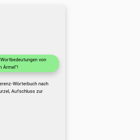
nd Wortbedeutungen von
m Ärmel"!
eferenz-Wörterbuch nach
rzel, Aufschluss zur