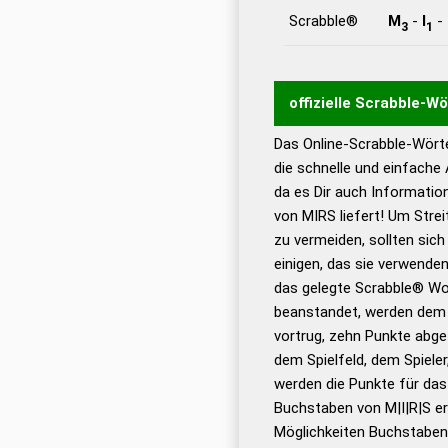
Scrabble®
M
-
I
-
3
1
offizielle Scrabble-W
Das Online-Scrabble-Wörte
Wortwurzel liefert mit 
die schnelle und einfache
Wortanalyse-Algorithmu
da es Dir auch Informati
Wortbedeutung, Worttr
von MIRS liefert! Um Strei
Gültigkeit eines Wortes 
zu vermeiden, sollten sich
bestimmen!
zugelassene
einigen, das sie verwenden
Wörterbücher sind:
das gelegte Scrabble® Wo
beanstandet, werden dem S
Dud
vortrug, zehn Punkte abge
Bä
dem Spielfeld, dem Spieler,
Dud
werden die Punkte für da
De
Buchstaben von M|I|R|S er
Möglichkeiten Buchstabens
Dud