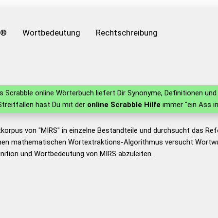
e®
Wortbedeutung
Rechtschreibung
 Scrabble online Wörterbuch liefert Dir Synonyme, Definitionen u
 Streitfällen hast Du mit der
online Scrabble Hilfe
immer "ein Ass i
tkorpus von "MIRS" in einzelne Bestandteile und durchsucht das R
nen mathematischen Wortextraktions-Algorithmus versucht Wortwu
nition und Wortbedeutung von MIRS abzuleiten.