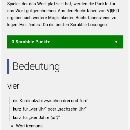
Duden – Richtiges und gutes
Spieler, der das Wort platziert hat, werden die Punkte für
Deutsch
das Wort gutgeschrieben. Aus den Buchstaben von V|I|E|R
ergeben sich weitere Möglichkeiten Buchstabensteine zu
Duden – Die deutsche Grammatik
legen. Hier findest Du die besten Scrabble Lösungen:
Duden – Deutsches
Universalwörterbuch
3 Scrabble Punkte
IRE
Bedeutung
vier
die Kardinalzahl zwischen drei und fünf
kurz für „vier Uhr“ oder „sechzehn Uhr“
kurz für „vier Jahre
(alt)
“
Worttrennung: