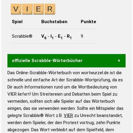
Spiel
Buchstaben
Punkte
Scrabble®
V
-
I
-
E
-
R
9
6
1
1
1
offizielle Scrabble-Wörterbücher
Das Online-Scrabble-Wörterbuch von wortwurzel.de ist die
Wortwurzel liefert mit Hilfe eines semantischen
schnelle und einfache Art der Scrabble-Wortprüfung, da es
Wortanalyse-Algorithmus gute Anhaltspunkte zu
Dir auch Informationen rund um die Wortbedeutung von
Wortbedeutung, Worttrennung und Wortform, um die
VIER liefert! Um Streitereien und Debatten beim Spiel zu
Gültigkeit eines Wortes für das Scrabble-Spiel zu
vermeiden, sollten sich alle Spieler auf das Wörterbuch
bestimmen!
zugelassene Turnier Scrabble-
einigen, das sie verwenden werden. Sollte ein Mitspieler das
Wörterbücher sind:
gelegte Scrabble® Wort z.B.
VIER
zu Unrecht beanstandet,
werden dem Spieler, der den Protest vortrug, zehn Punkte
Duden – Standardwerk in 12 Bänden
abgezogen. Das Wort verbleibt auf dem Spielfeld, dem