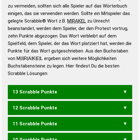
Gültigkeit eines Wortes für das Scrabble-Spiel zu
zu vermeiden, sollten sich alle Spieler auf das Wörterbuch
bestimmen!
zugelassene Turnier Scrabble-
einigen, das sie verwenden werden. Sollte ein Mitspieler das
Wörterbücher sind:
gelegte Scrabble® Wort z.B.
MIRAKEL
zu Unrecht
beanstandet, werden dem Spieler, der den Protest vortrug,
Duden – Standardwerk in 12 Bänden
zehn Punkte abgezogen. Das Wort verbleibt auf dem
Duden – Richtiges und gutes
Spielfeld, dem Spieler, der das Wort platziert hat, werden die
Deutsch
Punkte für das Wort gutgeschrieben. Aus den Buchstaben
von M|I|R|A|K|E|L ergeben sich weitere Möglichkeiten
Duden – Die deutsche Grammatik
Buchstabensteine zu legen. Hier findest Du die besten
Duden – Deutsches
Scrabble Lösungen:
Universalwörterbuch
13 Scrabble Punkte
12 Scrabble Punkte
KALMIER
11 Scrabble Punkte
KLAREM
MAKLER
10 Scrabble Punkte