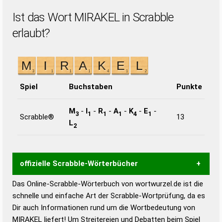
Ist das Wort MIRAKEL in Scrabble
erlaubt?
Spiel
Buchstaben
Punkte
M
-
I
-
R
-
A
-
K
-
E
-
3
1
1
1
4
1
Scrabble®
13
L
2
offizielle Scrabble-Wörterbücher
Das Online-Scrabble-Wörterbuch von wortwurzel.de ist die
Wortwurzel liefert mit Hilfe eines semantischen
schnelle und einfache Art der Scrabble-Wortprüfung, da es
Wortanalyse-Algorithmus gute Anhaltspunkte zu
Dir auch Informationen rund um die Wortbedeutung von
Wortbedeutung, Worttrennung und Wortform, um die
MIRAKEL liefert! Um Streitereien und Debatten beim Spiel