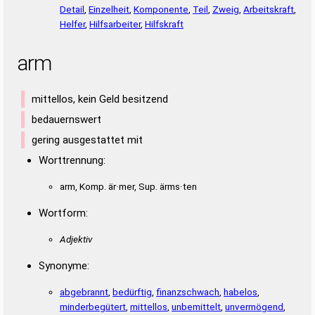
Detail
,
Einzelheit
,
Komponente
,
Teil
,
Zweig
,
Arbeitskraft
,
Helfer
,
Hilfsarbeiter
,
Hilfskraft
arm
mittellos, kein Geld besitzend
bedauernswert
gering ausgestattet mit
Worttrennung:
arm, Komp. är·mer, Sup. ärms·ten
Wortform:
Adjektiv
Synonyme:
abgebrannt
,
bedürftig
,
finanzschwach
,
habelos
,
minderbegütert
,
mittellos
,
unbemittelt
,
unvermögend
,