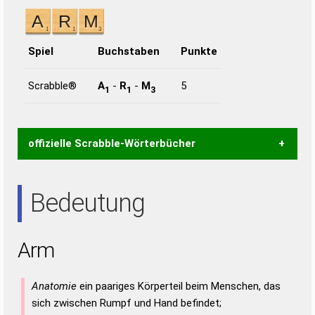
Spiel
Buchstaben
Punkte
Scrabble®
A
-
R
-
M
5
1
1
3
offizielle Scrabble-Wörterbücher
Wortwurzel liefert mit Hilfe eines semantischen
Bedeutung
Wortanalyse-Algorithmus gute Anhaltspunkte zu
Wortbedeutung, Worttrennung und Wortform, um die
Gültigkeit eines Wortes für das Scrabble-Spiel zu
Arm
bestimmen!
zugelassene Turnier Scrabble-
Wörterbücher sind:
Anatomie
ein paariges Körperteil beim Menschen, das
Duden – Standardwerk in 12 Bänden
sich zwischen Rumpf und Hand befindet;