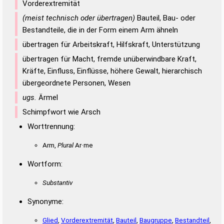
Duden – Richtiges und gutes
Vorderextremität
Deutsch
(meist technisch oder übertragen)
Bauteil, Bau- oder
Bestandteile, die in der Form einem Arm ähneln
Duden – Die deutsche Grammatik
übertragen für Arbeitskraft, Hilfskraft, Unterstützung
Duden – Deutsches
übertragen für Macht, fremde unüberwindbare Kraft,
Universalwörterbuch
Kräfte, Einfluss, Einflüsse, höhere Gewalt, hierarchisch
übergeordnete Personen, Wesen
ugs.
Ärmel
Schimpfwort wie Arsch
Worttrennung:
Arm,
Plural
Ar·me
Wortform:
Substantiv
Synonyme:
Glied
,
Vorderextremität
,
Bauteil
,
Baugruppe
,
Bestandteil
,