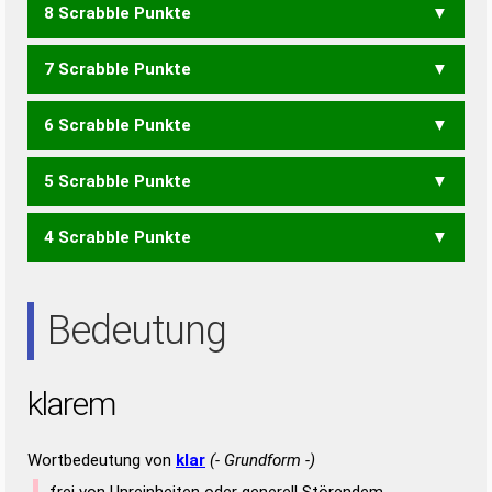
8 Scrabble Punkte
AKME
KRAM
KREM
MARK
MERK
KRALE
RAKEL
7 Scrabble Punkte
KAM
ALKE
KARL
KERL
KRAL
LAKE
ALMER
ELMAR
MALER
MALRE
6 Scrabble Punkte
ALK
LEK
ALME
KARE
LAME
MALE
RAKE
5 Scrabble Punkte
ALM
KAR
KEA
MAL
ARME
MARE
4 Scrabble Punkte
ARM
EARL
REAL
ALE
Bedeutung
klarem
Wortbedeutung von
klar
(- Grundform -)
frei von Unreinheiten oder generell Störendem