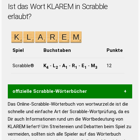
Ist das Wort KLAREM in Scrabble
erlaubt?
Spiel
Buchstaben
Punkte
Scrabble®
K
-
L
-
A
-
R
-
E
-
M
12
4
2
1
1
1
3
offizielle Scrabble-Wörterbücher
Das Online-Scrabble-Wörterbuch von wortwurzel.de ist die
Wortwurzel liefert mit Hilfe eines semantischen
schnelle und einfache Art der Scrabble-Wortprüfung, da es
Wortanalyse-Algorithmus gute Anhaltspunkte zu
Dir auch Informationen rund um die Wortbedeutung von
Wortbedeutung, Worttrennung und Wortform, um die
KLAREM liefert! Um Streitereien und Debatten beim Spiel zu
Gültigkeit eines Wortes für das Scrabble-Spiel zu
vermeiden, sollten sich alle Spieler auf das Wörterbuch
bestimmen!
zugelassene Turnier Scrabble-