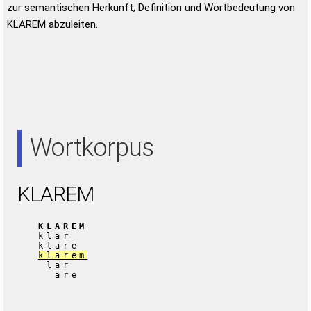
zur semantischen Herkunft, Definition und Wortbedeutung von
KLAREM abzuleiten.
Wortkorpus
KLAREM
KLAREM
klar
klare
klarem
lar
are