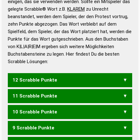
einigen, das sie verwenden werden. Sollte ein Mitspieler das
Wörterbücher sind:
gelegte Scrabble® Wort z.B.
KLAREM
zu Unrecht
beanstandet, werden dem Spieler, der den Protest vortrug,
Duden – Standardwerk in 12 Bänden
zehn Punkte abgezogen. Das Wort verbleibt auf dem
Duden – Richtiges und gutes
Spielfeld, dem Spieler, der das Wort platziert hat, werden die
Deutsch
Punkte für das Wort gutgeschrieben. Aus den Buchstaben
von K|L|A|R|E|M ergeben sich weitere Möglichkeiten
Duden – Die deutsche Grammatik
Buchstabensteine zu legen. Hier findest Du die besten
Duden – Deutsches
Scrabble Lösungen:
Universalwörterbuch
12 Scrabble Punkte
11 Scrabble Punkte
MAKLER
10 Scrabble Punkte
KALME
KAMEL
KREML
MAKEL
MAKLE
9 Scrabble Punkte
MELK
KRAME
MARKE