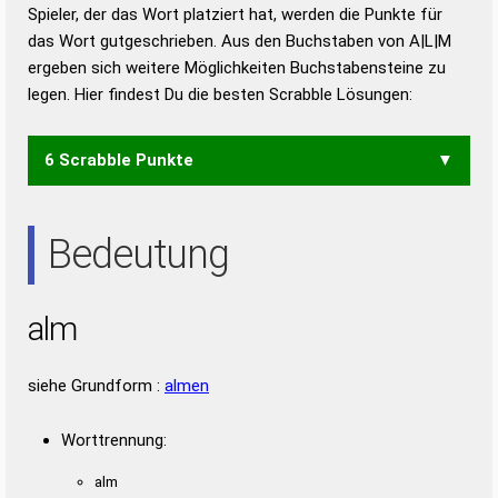
Duden – Richtiges und gutes
Spieler, der das Wort platziert hat, werden die Punkte für
Deutsch
das Wort gutgeschrieben. Aus den Buchstaben von A|L|M
ergeben sich weitere Möglichkeiten Buchstabensteine zu
Duden – Die deutsche Grammatik
legen. Hier findest Du die besten Scrabble Lösungen:
Duden – Deutsches
Universalwörterbuch
6 Scrabble Punkte
MAL
Bedeutung
alm
siehe Grundform :
almen
Worttrennung:
alm