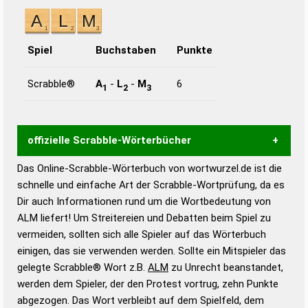
Spiel
Buchstaben
Punkte
Scrabble®
A
-
L
-
M
6
1
2
3
offizielle Scrabble-Wörterbücher
Das Online-Scrabble-Wörterbuch von wortwurzel.de ist die
Wortwurzel liefert mit Hilfe eines semantischen
schnelle und einfache Art der Scrabble-Wortprüfung, da es
Wortanalyse-Algorithmus gute Anhaltspunkte zu
Dir auch Informationen rund um die Wortbedeutung von
Wortbedeutung, Worttrennung und Wortform, um die
ALM liefert! Um Streitereien und Debatten beim Spiel zu
Gültigkeit eines Wortes für das Scrabble-Spiel zu
vermeiden, sollten sich alle Spieler auf das Wörterbuch
bestimmen!
zugelassene Turnier Scrabble-
einigen, das sie verwenden werden. Sollte ein Mitspieler das
Wörterbücher sind:
gelegte Scrabble® Wort z.B.
ALM
zu Unrecht beanstandet,
werden dem Spieler, der den Protest vortrug, zehn Punkte
Duden – Standardwerk in 12 Bänden
abgezogen. Das Wort verbleibt auf dem Spielfeld, dem