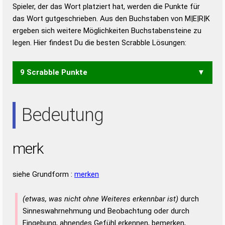
Duden – Richtiges und gutes
Spieler, der das Wort platziert hat, werden die Punkte für
Deutsch
das Wort gutgeschrieben. Aus den Buchstaben von M|E|R|K
ergeben sich weitere Möglichkeiten Buchstabensteine zu
Duden – Die deutsche Grammatik
legen. Hier findest Du die besten Scrabble Lösungen:
Duden – Deutsches
Universalwörterbuch
9 Scrabble Punkte
KREM
Bedeutung
merk
siehe Grundform :
merken
(etwas, was nicht ohne Weiteres erkennbar ist)
durch
Sinneswahrnehmung und Beobachtung oder durch
Eingebung, ahnendes Gefühl erkennen, bemerken,