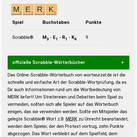
Spiel
Buchstaben
Punkte
Scrabble®
M
-
E
-
R
-
K
9
3
1
1
4
offizielle Scrabble-Wörterbücher
Das Online-Scrabble-Wörterbuch von wortwurzel.de ist die
Wortwurzel liefert mit Hilfe eines semantischen
schnelle und einfache Art der Scrabble-Wortprüfung, da es
Wortanalyse-Algorithmus gute Anhaltspunkte zu
Dir auch Informationen rund um die Wortbedeutung von
Wortbedeutung, Worttrennung und Wortform, um die
MERK liefert! Um Streitereien und Debatten beim Spiel zu
Gültigkeit eines Wortes für das Scrabble-Spiel zu
vermeiden, sollten sich alle Spieler auf das Wörterbuch
bestimmen!
zugelassene Turnier Scrabble-
einigen, das sie verwenden werden. Sollte ein Mitspieler das
Wörterbücher sind:
gelegte Scrabble® Wort z.B.
MERK
zu Unrecht beanstandet,
werden dem Spieler, der den Protest vortrug, zehn Punkte
Duden – Standardwerk in 12 Bänden
abgezogen. Das Wort verbleibt auf dem Spielfeld, dem