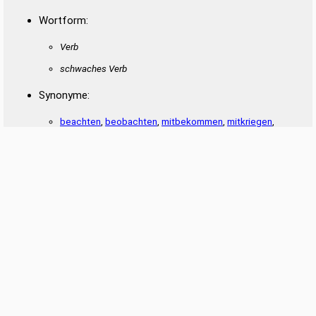
Wortform:
Verb
schwaches Verb
Synonyme:
beachten
,
beobachten
,
mitbekommen
,
mitkriegen
,
spitzkriegen
,
spüren
,
wahrnehmen
,
behalten
Datenschutz
|
Impressum
Die Wortbedeutungen entstammen der
deutschen Wiktionary
und stehen unter der
Lizenz Creative Commons Namensnennung – Weitergabe unter gleichen
Bedingungen 3.0 Unported. Bei Wiktionary ist eine Liste der Autoren verfügbar. Die
Artikel zur Wortbedeutung wurden über einen semantischen Computer-Algorithmus
neu strukturiert, bearbeitet, ergänzt und gekürzt.
SCRABBLE® is a registered trademark of J.W. Spear & Sons Limited