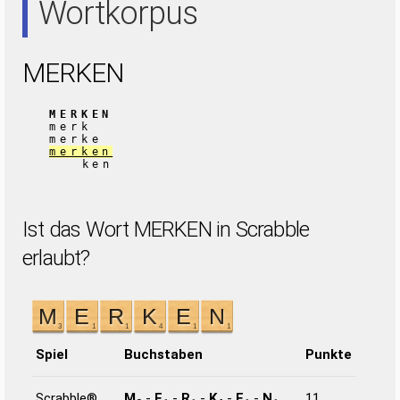
Wortkorpus
MERKEN
MERKEN
merk
merke
merken
ken
Ist das Wort MERKEN in Scrabble
erlaubt?
Spiel
Buchstaben
Punkte
Scrabble®
M
-
E
-
R
-
K
-
E
-
N
11