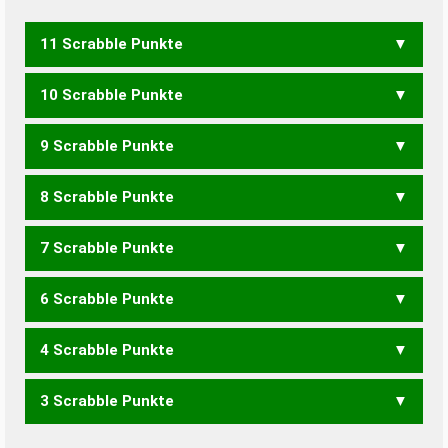
11 Scrabble Punkte
10 Scrabble Punkte
KREMEN
9 Scrabble Punkte
KREME
8 Scrabble Punkte
KREM
7 Scrabble Punkte
KERNE
RENKE
6 Scrabble Punkte
KERN
KREE
KREN
RENK
4 Scrabble Punkte
MEER
3 Scrabble Punkte
EREN
NEER
RENE