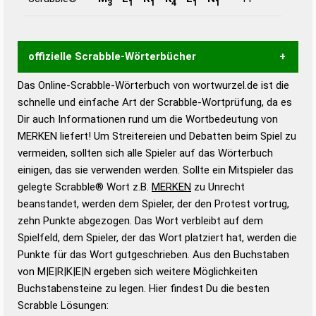
3
1
1
4
1
1
offizielle Scrabble-Wörterbücher
Das Online-Scrabble-Wörterbuch von wortwurzel.de ist die
Wortwurzel liefert mit Hilfe eines semantischen
schnelle und einfache Art der Scrabble-Wortprüfung, da es
Wortanalyse-Algorithmus gute Anhaltspunkte zu
Dir auch Informationen rund um die Wortbedeutung von
Wortbedeutung, Worttrennung und Wortform, um die
MERKEN liefert! Um Streitereien und Debatten beim Spiel zu
Gültigkeit eines Wortes für das Scrabble-Spiel zu
vermeiden, sollten sich alle Spieler auf das Wörterbuch
bestimmen!
zugelassene Turnier Scrabble-
einigen, das sie verwenden werden. Sollte ein Mitspieler das
Wörterbücher sind:
gelegte Scrabble® Wort z.B.
MERKEN
zu Unrecht
beanstandet, werden dem Spieler, der den Protest vortrug,
Duden – Standardwerk in 12 Bänden
zehn Punkte abgezogen. Das Wort verbleibt auf dem
Duden – Richtiges und gutes
Spielfeld, dem Spieler, der das Wort platziert hat, werden die
Deutsch
Punkte für das Wort gutgeschrieben. Aus den Buchstaben
von M|E|R|K|E|N ergeben sich weitere Möglichkeiten
Duden – Die deutsche Grammatik
Buchstabensteine zu legen. Hier findest Du die besten
Duden – Deutsches
Scrabble Lösungen:
Universalwörterbuch