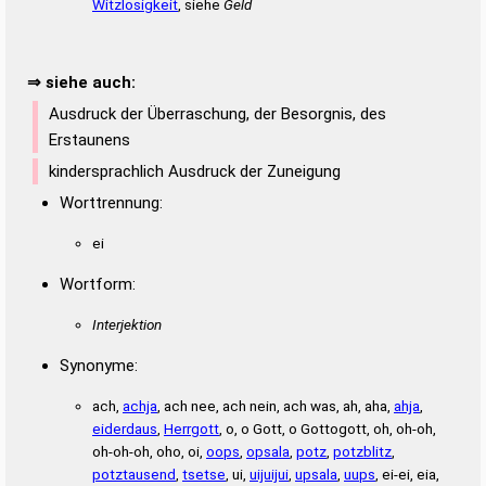
Witzlosigkeit
, siehe
Geld
⇒ siehe auch:
Ausdruck der Überraschung, der Besorgnis, des
Erstaunens
kindersprachlich Ausdruck der Zuneigung
Worttrennung:
ei
Wortform:
Interjektion
Synonyme:
ach,
achja
, ach nee, ach nein, ach was, ah, aha,
ahja
,
eiderdaus
,
Herrgott
, o, o Gott, o Gottogott, oh, oh-oh,
oh-oh-oh, oho, oi,
oops
,
opsala
,
potz
,
potzblitz
,
potztausend
,
tsetse
, ui,
uijuijui
,
upsala
,
uups
, ei-ei, eia,