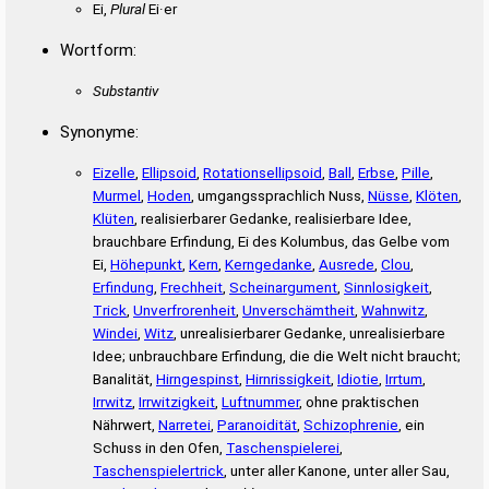
Ei,
Plural
Ei·er
Wortform:
Substantiv
Synonyme:
Eizelle
,
Ellipsoid
,
Rotationsellipsoid
,
Ball
,
Erbse
,
Pille
,
Murmel
,
Hoden
, umgangssprachlich Nuss,
Nüsse
,
Klöten
,
Klüten
, realisierbarer Gedanke, realisierbare Idee,
brauchbare Erfindung, Ei des Kolumbus, das Gelbe vom
Ei,
Höhepunkt
,
Kern
,
Kerngedanke
,
Ausrede
,
Clou
,
Erfindung
,
Frechheit
,
Scheinargument
,
Sinnlosigkeit
,
Trick
,
Unverfrorenheit
,
Unverschämtheit
,
Wahnwitz
,
Windei
,
Witz
, unrealisierbarer Gedanke, unrealisierbare
Idee; unbrauchbare Erfindung, die die Welt nicht braucht;
Banalität,
Hirngespinst
,
Hirnrissigkeit
,
Idiotie
,
Irrtum
,
Irrwitz
,
Irrwitzigkeit
,
Luftnummer
, ohne praktischen
Nährwert,
Narretei
,
Paranoidität
,
Schizophrenie
, ein
Schuss in den Ofen,
Taschenspielerei
,
Taschenspielertrick
, unter aller Kanone, unter aller Sau,