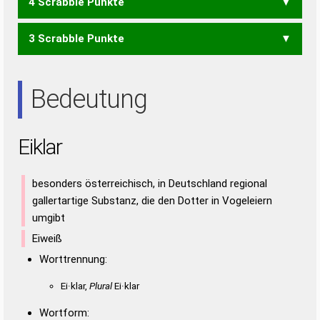
4 Scrabble Punkte
EARL
ILER
LAIE
LIRA
REAL
RELI
RIAL
3 Scrabble Punkte
ALE
ALI
EIL
LEI
ARIE
AIR
ARE
EIA
IRA
IRE
RAI
Bedeutung
Eiklar
besonders österreichisch, in Deutschland regional
gallertartige Substanz, die den Dotter in Vogeleiern
umgibt
Eiweiß
Worttrennung:
Ei·klar,
Plural
Ei·klar
Wortform: