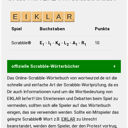
Spiel
Buchstaben
Punkte
Scrabble®
E
-
I
-
K
-
L
-
A
-
R
10
1
1
4
2
1
1
offizielle Scrabble-Wörterbücher
Das Online-Scrabble-Wörterbuch von wortwurzel.de ist die
Wortwurzel liefert mit Hilfe eines semantischen
schnelle und einfache Art der Scrabble-Wortprüfung, da es
Wortanalyse-Algorithmus gute Anhaltspunkte zu
Dir auch Informationen rund um die Wortbedeutung von
Wortbedeutung, Worttrennung und Wortform, um die
EIKLAR liefert! Um Streitereien und Debatten beim Spiel zu
Gültigkeit eines Wortes für das Scrabble-Spiel zu
vermeiden, sollten sich alle Spieler auf das Wörterbuch
bestimmen!
zugelassene Turnier Scrabble-
einigen, das sie verwenden werden. Sollte ein Mitspieler das
Wörterbücher sind:
gelegte Scrabble® Wort z.B.
EIKLAR
zu Unrecht
beanstandet, werden dem Spieler, der den Protest vortrug,
Duden – Standardwerk in 12 Bänden