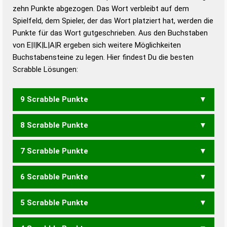
zehn Punkte abgezogen. Das Wort verbleibt auf dem
Duden – Richtiges und gutes
Spielfeld, dem Spieler, der das Wort platziert hat, werden die
Deutsch
Punkte für das Wort gutgeschrieben. Aus den Buchstaben
von E|I|K|L|A|R ergeben sich weitere Möglichkeiten
Duden – Die deutsche Grammatik
Buchstabensteine zu legen. Hier findest Du die besten
Duden – Deutsches
Scrabble Lösungen:
Universalwörterbuch
9 Scrabble Punkte
8 Scrabble Punkte
KLARE
KLIER
KRALE
RAKEL
7 Scrabble Punkte
ALKE
ALKI
KALI
KARL
KEIL
KERL
KIEL
KLEI
KRAL
LAKE
LEIK
LIEK
LIKE
ERIKA
6 Scrabble Punkte
ALK
LEK
IKEA
IRAK
KARE
RAKE
RAKI
5 Scrabble Punkte
AKI
KAI
KAR
KEA
KIR