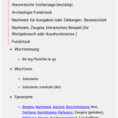
theoretische Vorhersage bestätigt
Archäologie
Fundstück
Nachweis für Ausgaben oder Zahlungen ; Beweisstück
Nachweis, Zeugnis, literarisches Beispiel
(für
Wortgebrauch oder Ausdrucksweise )
Fundstück
Worttrennung:
Be·leg
Plural
Be·le·ge
Wortform:
Substantiv
Substantiv, maskulin
(der)
Synonyme:
Beweis
,
Nachweis
,
Auszug
,
Bescheinigung
, Bon,
Quittung
,
Bestätigung
,
Referenz
, Zeugnis
(gehoben)
,
Erklärung
,
Erweis
,
Fundgegenstand
, ?
(schriftliche