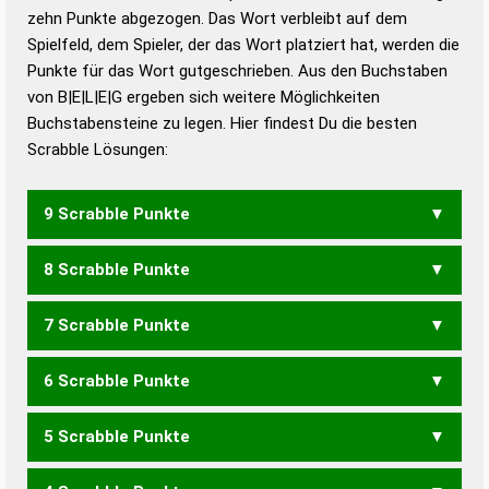
zehn Punkte abgezogen. Das Wort verbleibt auf dem
Duden – Richtiges und gutes
Spielfeld, dem Spieler, der das Wort platziert hat, werden die
Deutsch
Punkte für das Wort gutgeschrieben. Aus den Buchstaben
von B|E|L|E|G ergeben sich weitere Möglichkeiten
Duden – Die deutsche Grammatik
Buchstabensteine zu legen. Hier findest Du die besten
Duden – Deutsches
Scrabble Lösungen:
Universalwörterbuch
9 Scrabble Punkte
8 Scrabble Punkte
GELBE
7 Scrabble Punkte
GELB
6 Scrabble Punkte
ELBE
GEBE
LEBE
5 Scrabble Punkte
BEG
GEB
LEB
EGEL
GELE
LEGE