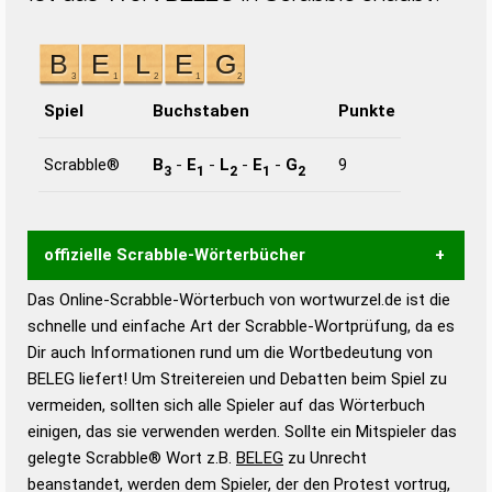
Spiel
Buchstaben
Punkte
Scrabble®
B
-
E
-
L
-
E
-
G
9
3
1
2
1
2
offizielle Scrabble-Wörterbücher
Das Online-Scrabble-Wörterbuch von wortwurzel.de ist die
Wortwurzel liefert mit Hilfe eines semantischen
schnelle und einfache Art der Scrabble-Wortprüfung, da es
Wortanalyse-Algorithmus gute Anhaltspunkte zu
Dir auch Informationen rund um die Wortbedeutung von
Wortbedeutung, Worttrennung und Wortform, um die
BELEG liefert! Um Streitereien und Debatten beim Spiel zu
Gültigkeit eines Wortes für das Scrabble-Spiel zu
vermeiden, sollten sich alle Spieler auf das Wörterbuch
bestimmen!
zugelassene Turnier Scrabble-
einigen, das sie verwenden werden. Sollte ein Mitspieler das
Wörterbücher sind:
gelegte Scrabble® Wort z.B.
BELEG
zu Unrecht
beanstandet, werden dem Spieler, der den Protest vortrug,
Duden – Standardwerk in 12 Bänden