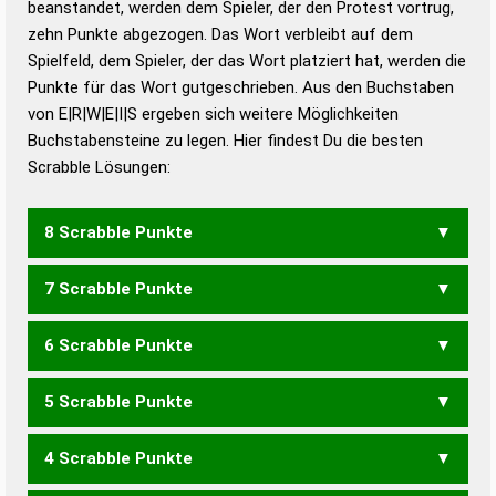
beanstandet, werden dem Spieler, der den Protest vortrug,
Duden – Standardwerk in 12 Bänden
zehn Punkte abgezogen. Das Wort verbleibt auf dem
Duden – Richtiges und gutes
Spielfeld, dem Spieler, der das Wort platziert hat, werden die
Deutsch
Punkte für das Wort gutgeschrieben. Aus den Buchstaben
von E|R|W|E|I|S ergeben sich weitere Möglichkeiten
Duden – Die deutsche Grammatik
Buchstabensteine zu legen. Hier findest Du die besten
Duden – Deutsches
Scrabble Lösungen:
Universalwörterbuch
8 Scrabble Punkte
7 Scrabble Punkte
ERWIES
WEISER
WESIRE
6 Scrabble Punkte
EWERS
WEISE
WESER
WESIR
WIESE
5 Scrabble Punkte
EWER
WIES
4 Scrabble Punkte
EWE
EWS
WER
WES
WIE
WIR
REISE
RIESE
SERIE