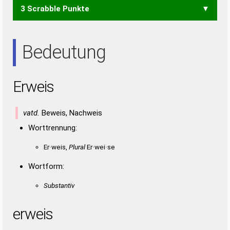
3 Scrabble Punkte
EIER
EIES
EIRE
EISE
REIS
RIES
SIRE
ERS
IRE
REE
RES
SEE
SEI
SIE
SIR
Bedeutung
Erweis
vatd.
Beweis, Nachweis
Worttrennung:
Er·weis,
Plural
Er·wei·se
Wortform:
Substantiv
erweis