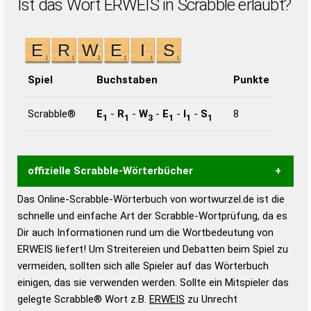
Ist das Wort ERWEIS in Scrabble erlaubt?
Spiel
Buchstaben
Punkte
Scrabble®
E
-
R
-
W
-
E
-
I
-
S
8
1
1
3
1
1
1
offizielle Scrabble-Wörterbücher
Das Online-Scrabble-Wörterbuch von wortwurzel.de ist die
Wortwurzel liefert mit Hilfe eines semantischen
schnelle und einfache Art der Scrabble-Wortprüfung, da es
Wortanalyse-Algorithmus gute Anhaltspunkte zu
Dir auch Informationen rund um die Wortbedeutung von
Wortbedeutung, Worttrennung und Wortform, um die
ERWEIS liefert! Um Streitereien und Debatten beim Spiel zu
Gültigkeit eines Wortes für das Scrabble-Spiel zu
vermeiden, sollten sich alle Spieler auf das Wörterbuch
bestimmen!
zugelassene Turnier Scrabble-
einigen, das sie verwenden werden. Sollte ein Mitspieler das
Wörterbücher sind:
gelegte Scrabble® Wort z.B.
ERWEIS
zu Unrecht