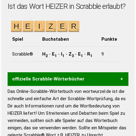
Ist das Wort HEIZER in Scrabble erlaubt?
Spiel
Buchstaben
Punkte
Scrabble®
H
-
E
-
I
-
Z
-
E
-
R
9
2
1
1
3
1
1
offizielle Scrabble-Wörterbücher
Das Online-Scrabble-Wörterbuch von wortwurzel.de ist die
Wortwurzel liefert mit Hilfe eines semantischen
schnelle und einfache Art der Scrabble-Wortprüfung, da es
Wortanalyse-Algorithmus gute Anhaltspunkte zu
Dir auch Informationen rund um die Wortbedeutung von
Wortbedeutung, Worttrennung und Wortform, um die
HEIZER liefert! Um Streitereien und Debatten beim Spiel zu
Gültigkeit eines Wortes für das Scrabble-Spiel zu
vermeiden, sollten sich alle Spieler auf das Wörterbuch
bestimmen!
zugelassene Turnier Scrabble-
einigen, das sie verwenden werden. Sollte ein Mitspieler das
Wörterbücher sind:
gelegte Scrabble® Wort z.B.
HEIZER
zu Unrecht