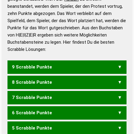
beanstandet, werden dem Spieler, der den Protest vortrug,
Duden – Standardwerk in 12 Bänden
zehn Punkte abgezogen. Das Wort verbleibt auf dem
Duden – Richtiges und gutes
Spielfeld, dem Spieler, der das Wort platziert hat, werden die
Deutsch
Punkte für das Wort gutgeschrieben. Aus den Buchstaben
von H|E|I|Z|E|R ergeben sich weitere Möglichkeiten
Duden – Die deutsche Grammatik
Buchstabensteine zu legen. Hier findest Du die besten
Duden – Deutsches
Scrabble Lösungen:
Universalwörterbuch
9 Scrabble Punkte
8 Scrabble Punkte
ERZIEH
7 Scrabble Punkte
HERZE
IHRZE
ZEHRE
ZEIHE
ZIEHE
6 Scrabble Punkte
HERZ
IHRZ
ZEHE
ZEHR
ZEIH
ZIEH
REIZE
ZIERE
5 Scrabble Punkte
ZEH
ERZE
REIZ
ZIER
REIHE
RIEHE