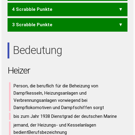
4 Scrabble Punkte
ERZ
EHER
EHRE
HEER
HIER
IHRE
REHE
REIH
RIEH
3 Scrabble Punkte
EHE
EHR
HER
HIE
IHR
REH
RHE
EIER
EIRE
IRE
REE
Bedeutung
Heizer
Person, die beruflich für die Beheizung von
Dampfkesseln, Heizungsanlagen und
Verbrennungsanlagen vorwiegend bei
Dampflokomotiven und Dampfschiffen sorgt
bis zum Jahr 1938 Dienstgrad der deutschen Marine
jemand, der Heizungs- und Kesselanlagen
bedientBerufsbezeichnung