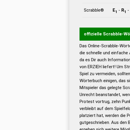
Scrabble®
E
-
R
1
1
offizielle Scrabble-W
Das Online-Scrabble-Wörte
Wortwurzel liefert mit 
die schnelle und einfache
Wortanalyse-Algorithmu
da es Dir auch Informati
Wortbedeutung, Worttr
von ERZIEH liefert! Um St
Gültigkeit eines Wortes 
Spiel zu vermeiden, sollten
bestimmen!
zugelassene
Wörterbuch einigen, das s
Wörterbücher sind:
Mitspieler das gelegte Sc
Unrecht beanstandet, werd
Dud
Protest vortrug, zehn Pu
Bä
verbleibt auf dem Spielfel
Dud
platziert hat, werden die 
De
gutgeschrieben. Aus den B
ergeben sich weitere Mögl
Dud