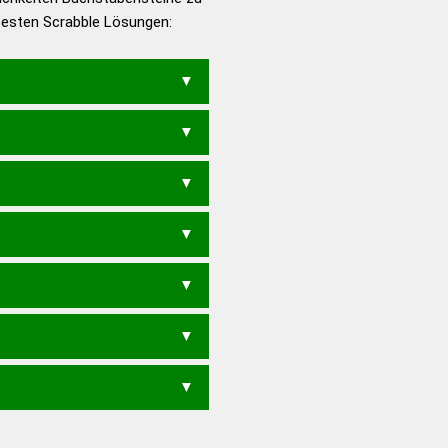
 besten Scrabble Lösungen:
en – Deutsches
HRE
ZEIHE
ZIEHE
EHR
ZEIH
REIZE
ZIERE
IHE
RIEHE
IER
IHRE
REHE
REIH
RIEH
HR
REH
RHE
EIER
EIRE