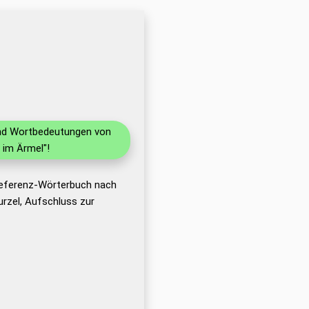
 und Wortbedeutungen von
 im Ärmel"!
 Referenz-Wörterbuch nach
rzel, Aufschluss zur