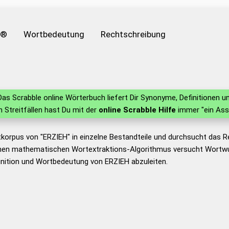
e®
Wortbedeutung
Rechtschreibung
as Scrabble online Wörterbuch liefert Dir Synonyme, Definitionen
in Streitfällen hast Du mit der
online Scrabble Hilfe
immer "ein Ass
tkorpus von "ERZIEH" in einzelne Bestandteile und durchsucht das
nen mathematischen Wortextraktions-Algorithmus versucht Wortwu
nition und Wortbedeutung von ERZIEH abzuleiten.