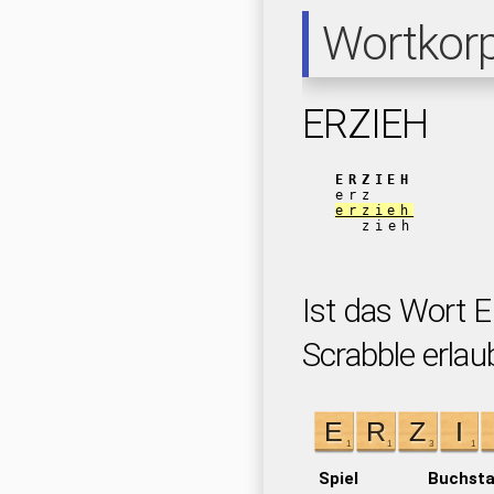
Wortkor
ERZIEH
ERZIEH
erz
erzieh
zieh
Ist das Wort 
Scrabble erlau
Spiel
Buchst