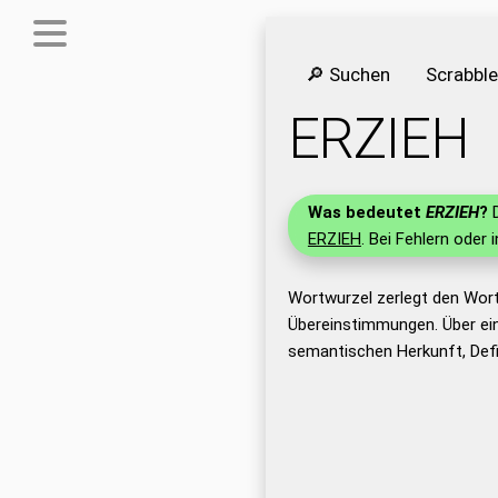
🔎 Suchen
Scrabbl
ERZIEH
Was bedeutet
ERZIEH
?
D
ERZIEH
. Bei Fehlern oder 
Wortwurzel zerlegt den Wor
Übereinstimmungen. Über ei
semantischen Herkunft, Defi