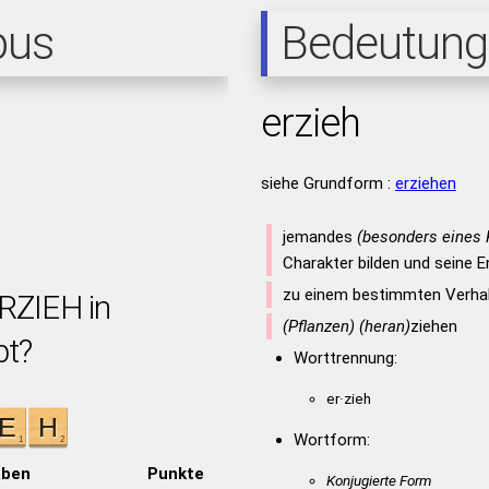
pus
Bedeutung
erzieh
siehe Grundform :
erziehen
jemandes
(besonders eines 
Charakter bilden und seine E
zu einem bestimmten Verhal
ERZIEH in
(Pflanzen) (heran)
ziehen
bt?
Worttrennung:
er·zieh
Wortform:
aben
Punkte
Konjugierte Form