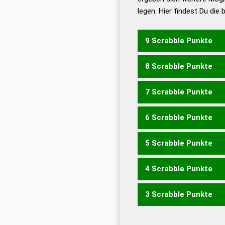
legen. Hier findest Du die
Dud
Universalwörterbuch
9 Scrabble Punkte
8 Scrabble Punkte
HEIZER
7 Scrabble Punkte
HEIZE
HERZE
IHRZE
ZE
6 Scrabble Punkte
HEIZ
HERZ
IHRZ
ZEHE
Z
5 Scrabble Punkte
ZEH
ERZE
REIZ
ZIER
RE
4 Scrabble Punkte
ZER
EHER
EHRE
HEER
H
3 Scrabble Punkte
EHE
EHR
HEI
HER
HIE
I
IRE
REE