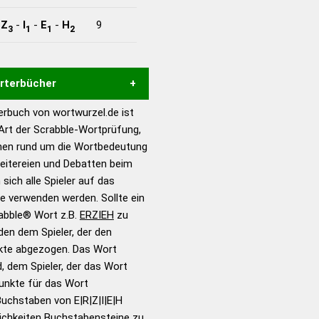
-
Z
-
I
-
E
-
H
9
3
1
1
2
örterbücher
rbuch von wortwurzel.de ist
Hilfe eines semantischen
 Art der Scrabble-Wortprüfung,
s gute Anhaltspunkte zu
onen rund um die Wortbedeutung
ennung und Wortform, um die
reitereien und Debatten beim
für das Scrabble-Spiel zu
 sich alle Spieler auf das
 Turnier Scrabble-
ie verwenden werden. Sollte ein
rabble® Wort z.B.
ERZIEH
zu
en dem Spieler, der den
en – Standardwerk in 12
nkte abgezogen. Das Wort
nden
d, dem Spieler, der das Wort
en – Richtiges und gutes
Punkte für das Wort
utsch
uchstaben von E|R|Z|I|E|H
ichkeiten Buchstabensteine zu
en – Die deutsche Grammatik