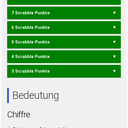
7 Scrabble Punkte
EICH
RECH
6 Scrabble Punkte
FEH
ICH
ERIC
FIER
FREI
REIF
RIEF
5 Scrabble Punkte
CER
FEI
ICE
4 Scrabble Punkte
HIER
IHRE
REIH
RIEH
3 Scrabble Punkte
EHR
HEI
HER
HIE
IHR
REH
RHE
IRE
Bedeutung
Chiffre