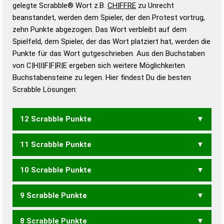
Wörterbücher sind:
gelegte Scrabble® Wort z.B.
CHIFFRE
zu Unrecht
beanstandet, werden dem Spieler, der den Protest vortrug,
Duden – Standardwerk in 12 Bänden
zehn Punkte abgezogen. Das Wort verbleibt auf dem
Duden – Richtiges und gutes
Spielfeld, dem Spieler, der das Wort platziert hat, werden die
Deutsch
Punkte für das Wort gutgeschrieben. Aus den Buchstaben
von C|H|I|F|F|R|E ergeben sich weitere Möglichkeiten
Duden – Die deutsche Grammatik
Buchstabensteine zu legen. Hier findest Du die besten
Duden – Deutsches
Scrabble Lösungen:
Universalwörterbuch
12 Scrabble Punkte
11 Scrabble Punkte
CHIEF
FICHE
FRECH
10 Scrabble Punkte
CHEF
RIFFE
9 Scrabble Punkte
REFF
RIFF
8 Scrabble Punkte
ERICH
REICH
RIECH