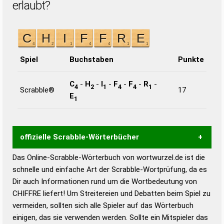
erlaubt?
Spiel
Buchstaben
Punkte
C
-
H
-
I
-
F
-
F
-
R
-
4
2
1
4
4
1
Scrabble®
17
E
1
offizielle Scrabble-Wörterbücher
Das Online-Scrabble-Wörterbuch von wortwurzel.de ist die
Wortwurzel liefert mit Hilfe eines semantischen
schnelle und einfache Art der Scrabble-Wortprüfung, da es
Wortanalyse-Algorithmus gute Anhaltspunkte zu
Dir auch Informationen rund um die Wortbedeutung von
Wortbedeutung, Worttrennung und Wortform, um die
CHIFFRE liefert! Um Streitereien und Debatten beim Spiel zu
Gültigkeit eines Wortes für das Scrabble-Spiel zu
vermeiden, sollten sich alle Spieler auf das Wörterbuch
bestimmen!
zugelassene Turnier Scrabble-
einigen, das sie verwenden werden. Sollte ein Mitspieler das