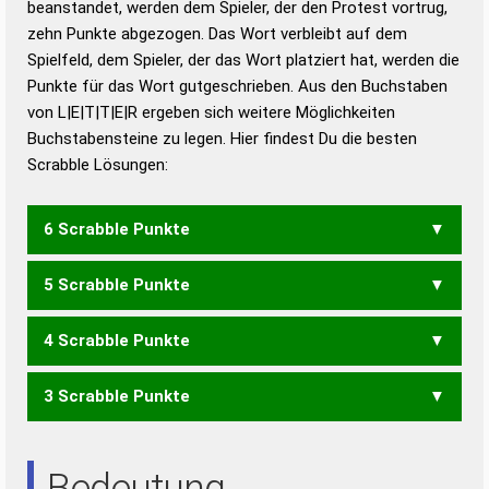
beanstandet, werden dem Spieler, der den Protest vortrug,
Duden – Standardwerk in 12 Bänden
zehn Punkte abgezogen. Das Wort verbleibt auf dem
Duden – Richtiges und gutes
Spielfeld, dem Spieler, der das Wort platziert hat, werden die
Deutsch
Punkte für das Wort gutgeschrieben. Aus den Buchstaben
von L|E|T|T|E|R ergeben sich weitere Möglichkeiten
Duden – Die deutsche Grammatik
Buchstabensteine zu legen. Hier findest Du die besten
Duden – Deutsches
Scrabble Lösungen:
Universalwörterbuch
6 Scrabble Punkte
5 Scrabble Punkte
ELTER
LEERT
4 Scrabble Punkte
ERLE
LEER
TELE
RETTE
TEERT
TRETE
3 Scrabble Punkte
LEE
RTL
REET
RETT
TEER
REE
TEE
Bedeutung