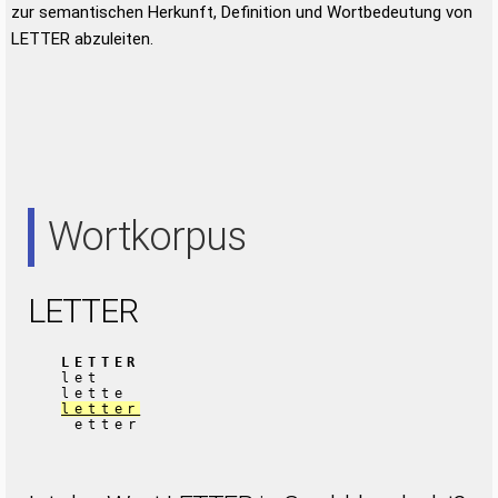
zur semantischen Herkunft, Definition und Wortbedeutung von
LETTER abzuleiten.
Wortkorpus
LETTER
LETTER
let
lette
letter
etter