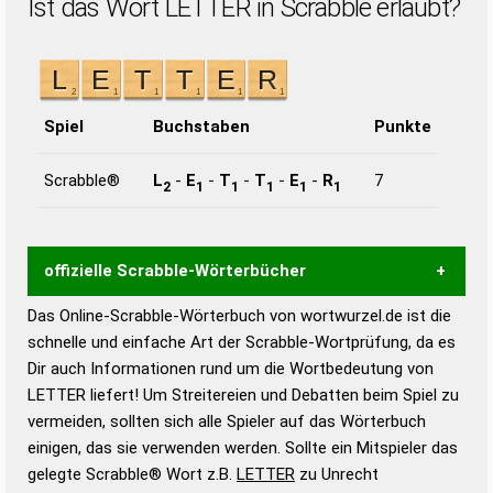
Ist das Wort LETTER in Scrabble erlaubt?
Spiel
Buchstaben
Punkte
Scrabble®
L
-
E
-
T
-
T
-
E
-
R
7
2
1
1
1
1
1
offizielle Scrabble-Wörterbücher
Das Online-Scrabble-Wörterbuch von wortwurzel.de ist die
Wortwurzel liefert mit Hilfe eines semantischen
schnelle und einfache Art der Scrabble-Wortprüfung, da es
Wortanalyse-Algorithmus gute Anhaltspunkte zu
Dir auch Informationen rund um die Wortbedeutung von
Wortbedeutung, Worttrennung und Wortform, um die
LETTER liefert! Um Streitereien und Debatten beim Spiel zu
Gültigkeit eines Wortes für das Scrabble-Spiel zu
vermeiden, sollten sich alle Spieler auf das Wörterbuch
bestimmen!
zugelassene Turnier Scrabble-
einigen, das sie verwenden werden. Sollte ein Mitspieler das
Wörterbücher sind:
gelegte Scrabble® Wort z.B.
LETTER
zu Unrecht