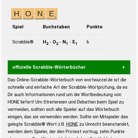
Spiel
Buchstaben
Punkte
Scrabble®
H
-
O
-
N
-
E
6
2
2
1
1
offizielle Scrabble-Wörterbücher
Das Online-Scrabble-Wörterbuch von wortwurzel.de ist die
Wortwurzel liefert mit Hilfe eines semantischen
schnelle und einfache Art der Scrabble-Wortprüfung, da es
Wortanalyse-Algorithmus gute Anhaltspunkte zu
Dir auch Informationen rund um die Wortbedeutung von
Wortbedeutung, Worttrennung und Wortform, um die
HONE liefert! Um Streitereien und Debatten beim Spiel zu
Gültigkeit eines Wortes für das Scrabble-Spiel zu
vermeiden, sollten sich alle Spieler auf das Wörterbuch
bestimmen!
zugelassene Turnier Scrabble-
einigen, das sie verwenden werden. Sollte ein Mitspieler das
Wörterbücher sind:
gelegte Scrabble® Wort z.B.
HONE
zu Unrecht beanstandet,
werden dem Spieler, der den Protest vortrug, zehn Punkte
Duden – Standardwerk in 12 Bänden