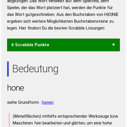
abgezogen. Das Wort verbleibt auf dem Spielfeld, dem
Duden – Richtiges und gutes
Spieler, der das Wort platziert hat, werden die Punkte für
Deutsch
das Wort gutgeschrieben. Aus den Buchstaben von H|O|N|E
ergeben sich weitere Möglichkeiten Buchstabensteine zu
Duden – Die deutsche Grammatik
legen. Hier findest Du die besten Scrabble Lösungen:
Duden – Deutsches
Universalwörterbuch
6 Scrabble Punkte
OHNE
Bedeutung
hone
siehe Grundform :
honen
(Metallflächen)
mithilfe entsprechender Werkzeuge bzw.
Maschinen fein bearbeiten und glätten, um eine hohe