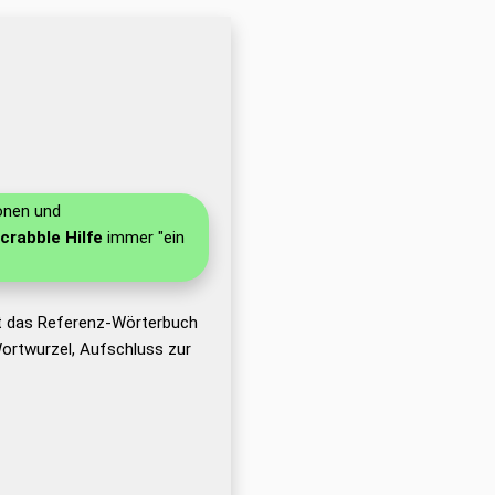
ionen und
crabble Hilfe
immer "ein
ht das Referenz-Wörterbuch
ortwurzel, Aufschluss zur