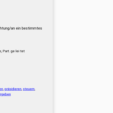
chtung/an ein bestimmtes
e, Part. ge·lei·tet
en
,
präsidieren
,
steuern
,
ergeben