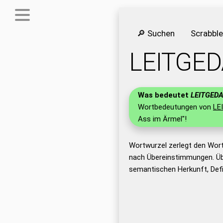
🔎 Suchen
Scrabbl
LEITGE
Was bedeutet
LEITGED
Wortbedeutungen von
LE
Ass im Ärmel"!
Wortwurzel zerlegt den Wor
nach Übereinstimmungen. Üb
semantischen Herkunft, Def