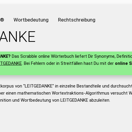
e®
Wortbedeutung
Rechtschreibung
DANKE
ANKE
?
Das Scrabble online Wörterbuch liefert Dir Synonyme, Definit
ITGEDANKE
. Bei Fehlern oder in Streitfällen hast Du mit der
online S
tkorpus von "LEITGEDANKE" in einzelne Bestandteile und durchsuc
er einen mathematischen Wortextraktions-Algorithmus versucht W
inition und Wortbedeutung von LEITGEDANKE abzuleiten.