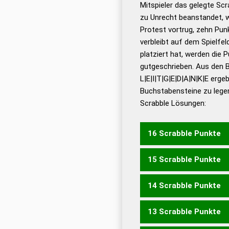
Mitspieler das gelegte Sc
zu Unrecht beanstandet, w
Dud
Protest vortrug, zehn Pu
Bä
verbleibt auf dem Spielfel
Dud
platziert hat, werden die 
De
gutgeschrieben. Aus den 
L|E|I|T|G|E|D|A|N|K|E erge
Dud
Buchstabensteine zu legen
Dud
Scrabble Lösungen:
Universalwörterbuch
16 Scrabble Punkte
15 Scrabble Punkte
ANGEKLEIDET
14 Scrabble Punkte
ANGEKEILTE
13 Scrabble Punkte
ANGEEKELT
ANGEKEILT
EINKLAGTE
GEKEILTEN