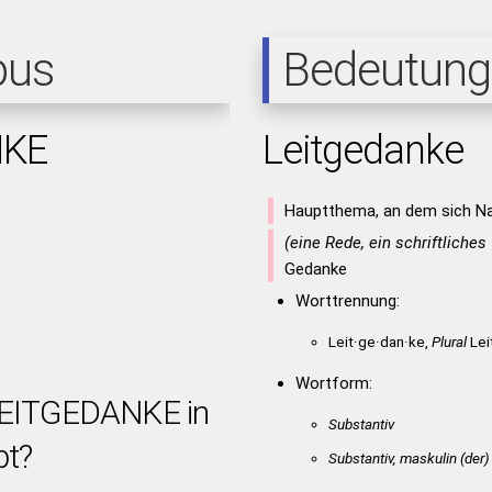
pus
Bedeutung
NKE
Leitgedanke
Hauptthema, an dem sich Na
(eine Rede, ein schriftliches
Gedanke
Worttrennung:
Leit·ge·dan·ke,
Plural
Lei
Wortform:
 LEITGEDANKE in
Substantiv
bt?
Substantiv, maskulin
(der)