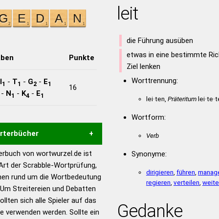
leit
die Führung ausüben
etwas in eine bestimmte Ri
aben
Punkte
Ziel lenken
Worttrennung:
I
-
T
-
G
-
E
1
1
2
1
16
-
N
-
K
-
E
1
4
1
lei·ten,
Präteritum
lei·te·t
Wortform:
örterbücher
Verb
rbuch von wortwurzel.de ist
Synonyme:
Hilfe eines semantischen
 Art der Scrabble-Wortprüfung,
s gute Anhaltspunkte zu
dirigieren
,
führen
,
manag
onen rund um die Wortbedeutung
regieren
,
verteilen
,
weit
ennung und Wortform, um die
 Um Streitereien und Debatten
für das Scrabble-Spiel zu
llten sich alle Spieler auf das
Gedanke
 Turnier Scrabble-
ie verwenden werden. Sollte ein