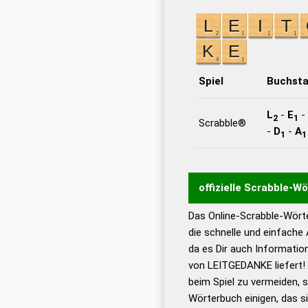
Spiel
Buchst
L
-
E
-
2
1
Scrabble®
-
D
-
A
1
1
offizielle Scrabble-W
Das Online-Scrabble-Wörte
Wortwurzel liefert mit 
die schnelle und einfache
Wortanalyse-Algorithmu
da es Dir auch Informati
Wortbedeutung, Worttr
von LEITGEDANKE liefert!
Gültigkeit eines Wortes 
beim Spiel zu vermeiden, so
bestimmen!
zugelassene
Wörterbuch einigen, das s
Wörterbücher sind: