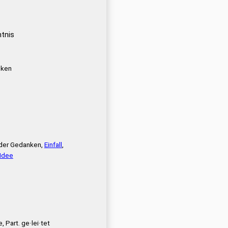
ntnis
·ken
h der Gedanken,
Einfall
,
Idee
e, Part. ge·lei·tet