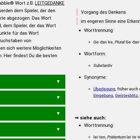
rabble® Wort z.B.
LEITGEDANKE
erden dem Spieler, der den
en – Standardwerk in 12
Vorgang des Denkens
nkte abgezogen. Das Wort
nden
im engeren Sinne eine Erken
d, dem Spieler, der das Wort
en – Richtiges und gutes
Worttrennung:
Punkte für das Wort
utsch
Buchstaben von
Ge·dan·ke,
Plural
Ge·dan
ben sich weitere Möglichkeiten
en – Die deutsche Grammatik
Wortform:
. Hier findest Du die besten
en – Deutsches
Substantiv
Synonyme:
Überlegung
, früher auc
Eingebung
,
Geistesblitz
,
⇒ siehe auch:
Worttrennung:
ANGELIEKT
EINKLAGET
lei·ten,
Präteritum
lei·te·t
GEKIELTEN
GEKLEIDET