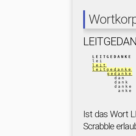
Wortkor
LEITGEDA
LEITGEDANKE
lei
leit
leitgedanke
gedanke
dan
dank
danke
anke
Ist das Wort
Scrabble erlau