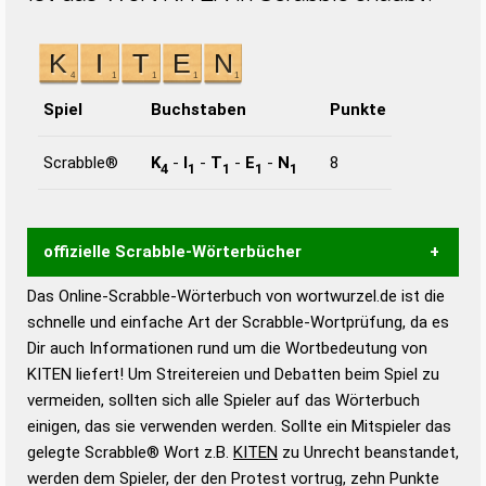
Spiel
Buchstaben
Punkte
Scrabble®
K
-
I
-
T
-
E
-
N
8
4
1
1
1
1
offizielle Scrabble-Wörterbücher
Das Online-Scrabble-Wörterbuch von wortwurzel.de ist die
Wortwurzel liefert mit Hilfe eines semantischen
schnelle und einfache Art der Scrabble-Wortprüfung, da es
Wortanalyse-Algorithmus gute Anhaltspunkte zu
Dir auch Informationen rund um die Wortbedeutung von
Wortbedeutung, Worttrennung und Wortform, um die
KITEN liefert! Um Streitereien und Debatten beim Spiel zu
Gültigkeit eines Wortes für das Scrabble-Spiel zu
vermeiden, sollten sich alle Spieler auf das Wörterbuch
bestimmen!
zugelassene Turnier Scrabble-
einigen, das sie verwenden werden. Sollte ein Mitspieler das
Wörterbücher sind:
gelegte Scrabble® Wort z.B.
KITEN
zu Unrecht beanstandet,
werden dem Spieler, der den Protest vortrug, zehn Punkte
Duden – Standardwerk in 12 Bänden