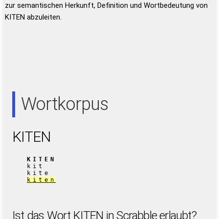
zur semantischen Herkunft, Definition und Wortbedeutung von
KITEN abzuleiten.
Wortkorpus
KITEN
KITEN
kit
kite
kiten
Ist das Wort KITEN in Scrabble erlaubt?