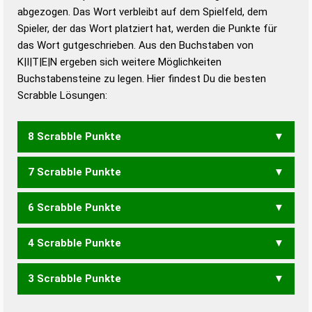
abgezogen. Das Wort verbleibt auf dem Spielfeld, dem
Duden – Richtiges und gutes
Spieler, der das Wort platziert hat, werden die Punkte für
Deutsch
das Wort gutgeschrieben. Aus den Buchstaben von
K|I|T|E|N ergeben sich weitere Möglichkeiten
Duden – Die deutsche Grammatik
Buchstabensteine zu legen. Hier findest Du die besten
Duden – Deutsches
Scrabble Lösungen:
Universalwörterbuch
8 Scrabble Punkte
7 Scrabble Punkte
IKTEN
KNIET
6 Scrabble Punkte
KEIN
KIEN
KNET
KNIE
4 Scrabble Punkte
KEN
KIN
KNI
3 Scrabble Punkte
EINT
NIET
TEIN