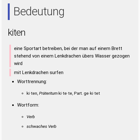
EIN
NET
NIE
Bedeutung
kiten
eine Sportart betreiben, bei der man auf einem Brett
stehend von einem Lenkdrachen übers Wasser gezogen
wird
mit Lenkdrachen surfen
Worttrennung:
ki·ten,
Präteritum
ki·te·te, Part. ge·ki·tet
Wortform:
Verb
schwaches Verb