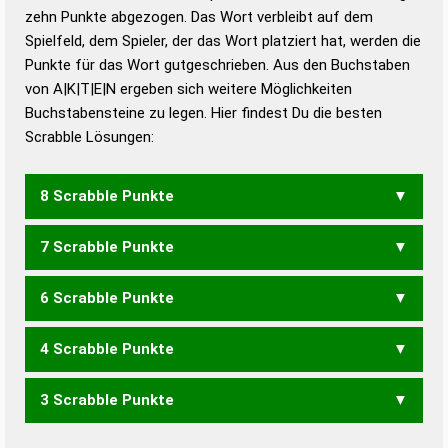
zehn Punkte abgezogen. Das Wort verbleibt auf dem
Duden – Richtiges und gutes
Spielfeld, dem Spieler, der das Wort platziert hat, werden die
Deutsch
Punkte für das Wort gutgeschrieben. Aus den Buchstaben
von A|K|T|E|N ergeben sich weitere Möglichkeiten
Duden – Die deutsche Grammatik
Buchstabensteine zu legen. Hier findest Du die besten
Duden – Deutsches
Scrabble Lösungen:
Universalwörterbuch
8 Scrabble Punkte
7 Scrabble Punkte
KANTE
KATEN
TANKE
6 Scrabble Punkte
AKNE
ANKE
KANT
KATE
KNET
TAKE
TANK
TEAK
4 Scrabble Punkte
KAT
KEA
KEN
3 Scrabble Punkte
ANTE