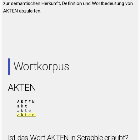
zur semantischen Herkunft, Definition und Wortbedeutung von
AKTEN abzuleiten.
Wortkorpus
AKTEN
AKTEN
akt
akte
akten
Ist das Wort AKTEN in Scrabble erlaubt?