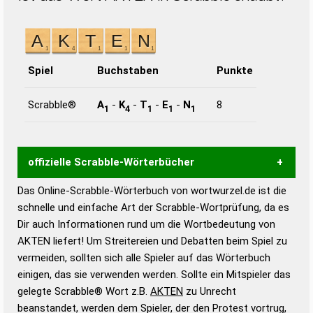
Spiel
Buchstaben
Punkte
Scrabble®
A
-
K
-
T
-
E
-
N
8
1
4
1
1
1
offizielle Scrabble-Wörterbücher
Das Online-Scrabble-Wörterbuch von wortwurzel.de ist die
Wortwurzel liefert mit Hilfe eines semantischen
schnelle und einfache Art der Scrabble-Wortprüfung, da es
Wortanalyse-Algorithmus gute Anhaltspunkte zu
Dir auch Informationen rund um die Wortbedeutung von
Wortbedeutung, Worttrennung und Wortform, um die
AKTEN liefert! Um Streitereien und Debatten beim Spiel zu
Gültigkeit eines Wortes für das Scrabble-Spiel zu
vermeiden, sollten sich alle Spieler auf das Wörterbuch
bestimmen!
zugelassene Turnier Scrabble-
einigen, das sie verwenden werden. Sollte ein Mitspieler das
Wörterbücher sind:
gelegte Scrabble® Wort z.B.
AKTEN
zu Unrecht
beanstandet, werden dem Spieler, der den Protest vortrug,
Duden – Standardwerk in 12 Bänden