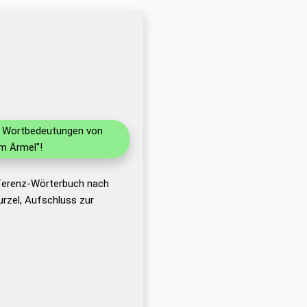
nd Wortbedeutungen von
m Ärmel"!
eferenz-Wörterbuch nach
rzel, Aufschluss zur