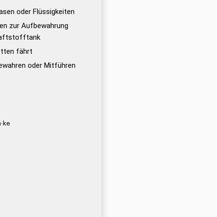
asen oder Flüssigkeiten
ugen zur Aufbewahrung
raftstofftank
tten fährt
ewahren oder Mitführen
n·ke