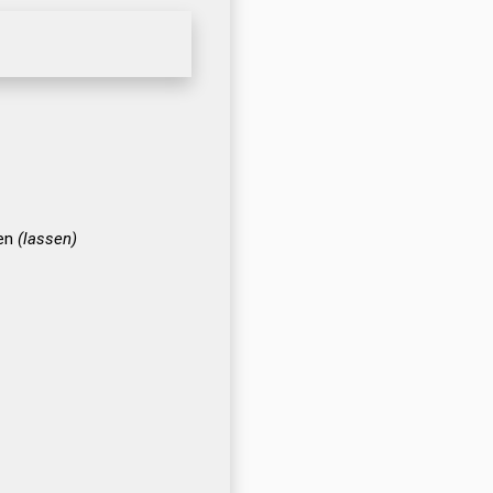
len
(lassen)