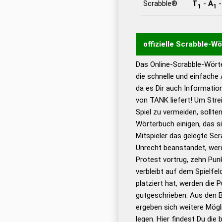
Scrabble®
T
-
A
1
1
offizielle Scrabble-W
Das Online-Scrabble-Wörte
Wortwurzel liefert mit 
die schnelle und einfache
Wortanalyse-Algorithmu
da es Dir auch Informati
Wortbedeutung, Worttr
von TANK liefert! Um Stre
Gültigkeit eines Wortes 
Spiel zu vermeiden, sollten
bestimmen!
zugelassene
Wörterbuch einigen, das s
Wörterbücher sind:
Mitspieler das gelegte Sc
Unrecht beanstandet, werd
Dud
Protest vortrug, zehn Pu
Bä
verbleibt auf dem Spielfel
Dud
platziert hat, werden die 
De
gutgeschrieben. Aus den 
ergeben sich weitere Mögl
Dud
legen. Hier findest Du die