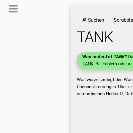
🔎 Suchen
Scrabbl
TANK
Was bedeutet
TANK
?
Da
TANK
. Bei Fehlern oder in
Wortwurzel zerlegt den Wor
Übereinstimmungen. Über ei
semantischen Herkunft, Def