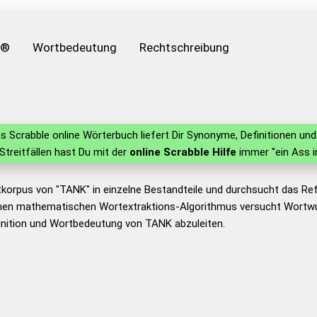
e®
Wortbedeutung
Rechtschreibung
s Scrabble online Wörterbuch liefert Dir Synonyme, Definitionen u
 Streitfällen hast Du mit der
online Scrabble Hilfe
immer "ein Ass i
tkorpus von "TANK" in einzelne Bestandteile und durchsucht das R
nen mathematischen Wortextraktions-Algorithmus versucht Wortwu
inition und Wortbedeutung von TANK abzuleiten.