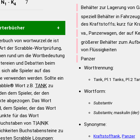
-
N
-
K
7
1
4
Behälter zur Lagerung von G
speziell Behälter in Fahrze
des Kraftstoffs; kurz für K
örterbücher
va., Panzerwagen, der auf Ke
rbuch von wortwurzel.de ist
größerer Behälter zum Aufb
Hilfe eines semantischen
 Art der Scrabble-Wortprüfung,
von Flüssigkeiten
s gute Anhaltspunkte zu
onen rund um die Wortbedeutung
Panzer
ennung und Wortform, um die
itereien und Debatten beim
für das Scrabble-Spiel zu
Worttrennung:
 sich alle Spieler auf das
 Turnier Scrabble-
ie verwenden werden. Sollte ein
Tank, Pl.1 Tanks, Pl.2 Ta
rabble® Wort z.B.
TANK
zu
Wortform:
en dem Spieler, der den
en – Standardwerk in 12
nkte abgezogen. Das Wort
nden
Substantiv
d, dem Spieler, der das Wort
en – Richtiges und gutes
Substantiv, maskulin
(der)
Punkte für das Wort
utsch
Buchstaben von T|A|N|K
Synonyme:
ichkeiten Buchstabensteine zu
en – Die deutsche Grammatik
Kraftstofftank
,
Panzer
 besten Scrabble Lösungen: