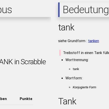
pus
Bedeutung
tank
siehe Grundform :
tanken
Treibstoff in einen Tank fül
TANK in Scrabble
Worttrennung:
tank
Wortform:
Konjugierte Form
Tank
aben
Punkte