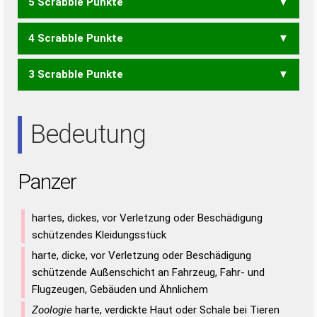
5 Scrabble Punkte
PAR
PER
RAP
REP
NERZ
RANZ
RENZ
4 Scrabble Punkte
ERZ
ZAR
ZEA
ZEN
3 Scrabble Punkte
AREN
ARE
ERN
RAN
REN
Bedeutung
Panzer
hartes, dickes, vor Verletzung oder Beschädigung
schützendes Kleidungsstück
harte, dicke, vor Verletzung oder Beschädigung
schützende Außenschicht an Fahrzeug, Fahr- und
Flugzeugen, Gebäuden und Ähnlichem
Zoologie
harte, verdickte Haut oder Schale bei Tieren