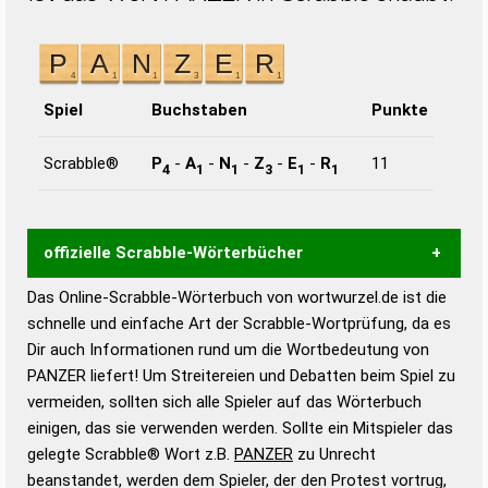
Spiel
Buchstaben
Punkte
Scrabble®
P
-
A
-
N
-
Z
-
E
-
R
11
4
1
1
3
1
1
offizielle Scrabble-Wörterbücher
Das Online-Scrabble-Wörterbuch von wortwurzel.de ist die
Wortwurzel liefert mit Hilfe eines semantischen
schnelle und einfache Art der Scrabble-Wortprüfung, da es
Wortanalyse-Algorithmus gute Anhaltspunkte zu
Dir auch Informationen rund um die Wortbedeutung von
Wortbedeutung, Worttrennung und Wortform, um die
PANZER liefert! Um Streitereien und Debatten beim Spiel zu
Gültigkeit eines Wortes für das Scrabble-Spiel zu
vermeiden, sollten sich alle Spieler auf das Wörterbuch
bestimmen!
zugelassene Turnier Scrabble-
einigen, das sie verwenden werden. Sollte ein Mitspieler das
Wörterbücher sind:
gelegte Scrabble® Wort z.B.
PANZER
zu Unrecht
beanstandet, werden dem Spieler, der den Protest vortrug,
Duden – Standardwerk in 12 Bänden