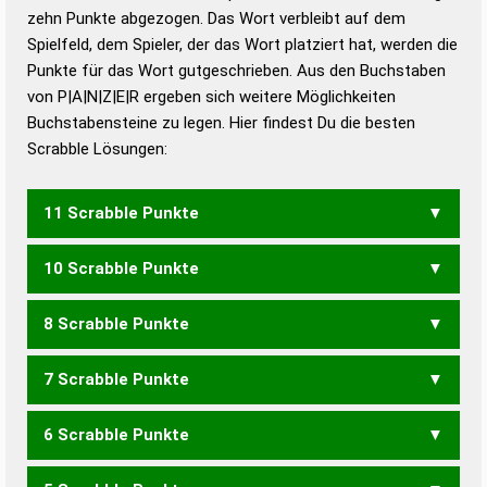
zehn Punkte abgezogen. Das Wort verbleibt auf dem
Duden – Richtiges und gutes
Spielfeld, dem Spieler, der das Wort platziert hat, werden die
Deutsch
Punkte für das Wort gutgeschrieben. Aus den Buchstaben
von P|A|N|Z|E|R ergeben sich weitere Möglichkeiten
Duden – Die deutsche Grammatik
Buchstabensteine zu legen. Hier findest Du die besten
Duden – Deutsches
Scrabble Lösungen:
Universalwörterbuch
11 Scrabble Punkte
10 Scrabble Punkte
PANZRE
PARZEN
PRANZE
8 Scrabble Punkte
PARZE
PRANZ
7 Scrabble Punkte
APERN
6 Scrabble Punkte
APER
APRE
RANZE
ZAREN