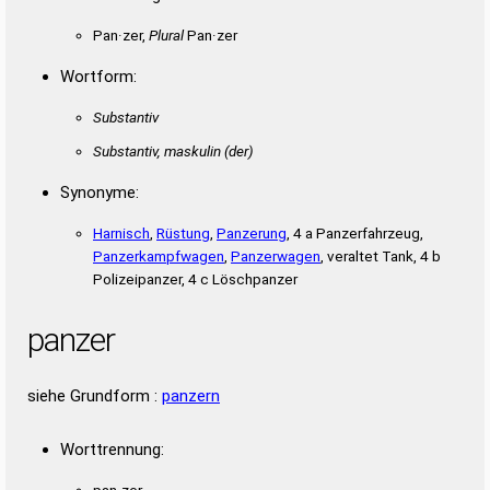
Pan·zer,
Plural
Pan·zer
Wortform:
Substantiv
Substantiv, maskulin
(der)
Synonyme:
Harnisch
,
Rüstung
,
Panzerung
, 4 a Panzerfahrzeug,
Panzerkampfwagen
,
Panzerwagen
, veraltet Tank, 4 b
Polizeipanzer, 4 c Löschpanzer
panzer
siehe Grundform :
panzern
Worttrennung:
pan·zer