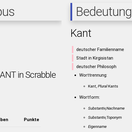
pus
Bedeutung
Kant
deutscher Familienname
Stadt in Kirgisistan
deutscher Philosoph
KANT in Scrabble
Worttrennung:
Kant,
Plural
Kants
Wortform:
Substantiv,Nachname
Substantiv,Toponym
aben
Punkte
Eigenname