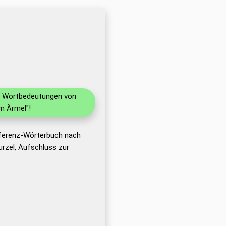
nd Wortbedeutungen von
m Ärmel"!
eferenz-Wörterbuch nach
rzel, Aufschluss zur