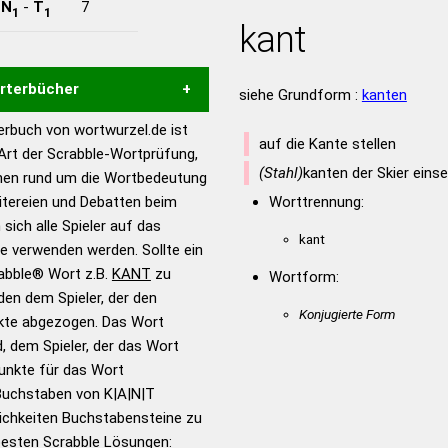
-
N
-
T
7
1
1
kant
örterbücher
siehe Grundform :
kanten
rbuch von wortwurzel.de ist
Hilfe eines semantischen
auf die Kante stellen
 Art der Scrabble-Wortprüfung,
s gute Anhaltspunkte zu
(Stahl)
kanten der Skier eins
onen rund um die Wortbedeutung
ennung und Wortform, um die
itereien und Debatten beim
Worttrennung:
für das Scrabble-Spiel zu
 sich alle Spieler auf das
 Turnier Scrabble-
kant
ie verwenden werden. Sollte ein
rabble® Wort z.B.
KANT
zu
Wortform:
en dem Spieler, der den
en – Standardwerk in 12
Konjugierte Form
nkte abgezogen. Das Wort
nden
d, dem Spieler, der das Wort
en – Richtiges und gutes
Punkte für das Wort
utsch
Buchstaben von K|A|N|T
ichkeiten Buchstabensteine zu
en – Die deutsche Grammatik
 besten Scrabble Lösungen: