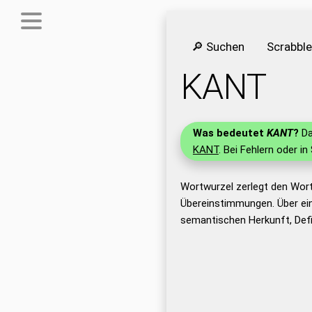
🔎 Suchen
Scrabbl
KANT
Was bedeutet
KANT
?
Da
KANT
. Bei Fehlern oder in
Wortwurzel zerlegt den Wor
Übereinstimmungen. Über ei
semantischen Herkunft, Def