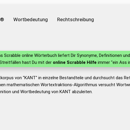
e®
Wortbedeutung
Rechtschreibung
s Scrabble online Wörterbuch liefert Dir Synonyme, Definitionen u
 Streitfällen hast Du mit der
online Scrabble Hilfe
immer "ein Ass i
tkorpus von "KANT" in einzelne Bestandteile und durchsucht das R
nen mathematischen Wortextraktions-Algorithmus versucht Wortwu
inition und Wortbedeutung von KANT abzuleiten.