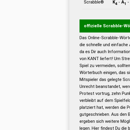
Scrabble®
K
-
A
4
1
offizielle Scrabble-W
Das Online-Scrabble-Wörte
Wortwurzel liefert mit 
die schnelle und einfache
Wortanalyse-Algorithmu
da es Dir auch Informati
Wortbedeutung, Worttr
von KANT liefert! Um Stre
Gültigkeit eines Wortes 
Spiel zu vermeiden, sollten
bestimmen!
zugelassene
Wörterbuch einigen, das s
Wörterbücher sind:
Mitspieler das gelegte Sc
Unrecht beanstandet, werd
Dud
Protest vortrug, zehn Pu
Bä
verbleibt auf dem Spielfel
Dud
platziert hat, werden die 
De
gutgeschrieben. Aus den 
ergeben sich weitere Mögl
Dud
legen. Hier findest Du die