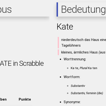
pus
Bedeutung
Kate
niederdeutsch das Haus eine
Tagelöhners
kleines, ärmliches Haus
(aus
Worttrennung:
ATE in Scrabble
Ka·te,
Plural
Ka·ten
Wortform:
Substantiv
Substantiv, feminin
(die)
aben
Punkte
Synonyme: