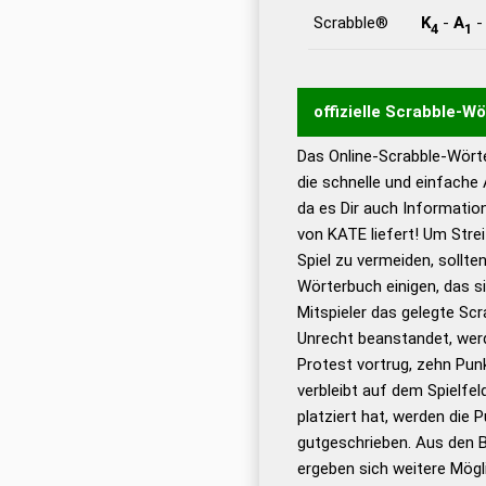
Scrabble®
K
-
A
4
1
offizielle Scrabble-W
Das Online-Scrabble-Wörte
Wortwurzel liefert mit 
die schnelle und einfache
Wortanalyse-Algorithmu
da es Dir auch Informati
Wortbedeutung, Worttr
von KATE liefert! Um Stre
Gültigkeit eines Wortes 
Spiel zu vermeiden, sollten
bestimmen!
zugelassene
Wörterbuch einigen, das s
Wörterbücher sind:
Mitspieler das gelegte Sc
Unrecht beanstandet, werd
Dud
Protest vortrug, zehn Pu
Bä
verbleibt auf dem Spielfel
Dud
platziert hat, werden die 
De
gutgeschrieben. Aus den 
ergeben sich weitere Mögl
Dud