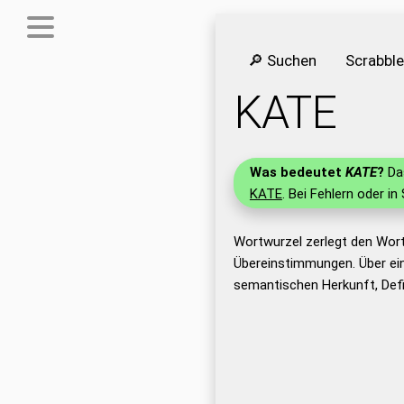
🔎 Suchen
Scrabbl
KATE
Was bedeutet
KATE
?
Das
KATE
. Bei Fehlern oder in
Wortwurzel zerlegt den Wor
Übereinstimmungen. Über ei
semantischen Herkunft, Def