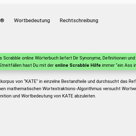
e®
Wortbedeutung
Rechtschreibung
 Scrabble online Wörterbuch liefert Dir Synonyme, Definitionen u
 Streitfällen hast Du mit der
online Scrabble Hilfe
immer "ein Ass i
tkorpus von "KATE" in einzelne Bestandteile und durchsucht das R
nen mathematischen Wortextraktions-Algorithmus versucht Wortwu
inition und Wortbedeutung von KATE abzuleiten.