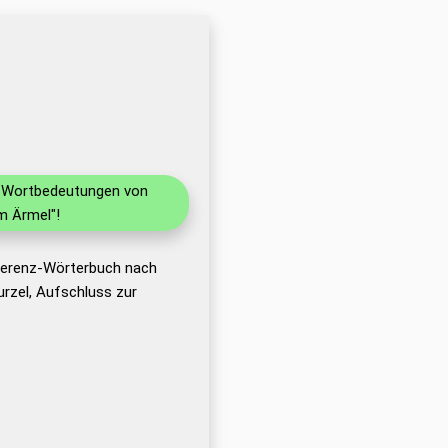
nd Wortbedeutungen von
m Ärmel"!
eferenz-Wörterbuch nach
rzel, Aufschluss zur