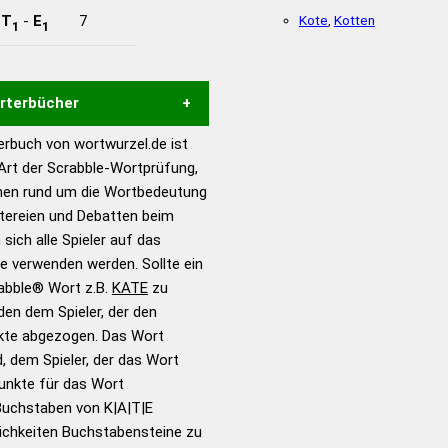
-
T
-
E
7
Kote
,
Kotten
1
1
örterbücher
rbuch von wortwurzel.de ist
Hilfe eines semantischen
 Art der Scrabble-Wortprüfung,
s gute Anhaltspunkte zu
onen rund um die Wortbedeutung
ennung und Wortform, um die
itereien und Debatten beim
für das Scrabble-Spiel zu
 sich alle Spieler auf das
 Turnier Scrabble-
ie verwenden werden. Sollte ein
rabble® Wort z.B.
KATE
zu
en dem Spieler, der den
en – Standardwerk in 12
nkte abgezogen. Das Wort
nden
d, dem Spieler, der das Wort
en – Richtiges und gutes
Punkte für das Wort
utsch
Buchstaben von K|A|T|E
ichkeiten Buchstabensteine zu
en – Die deutsche Grammatik