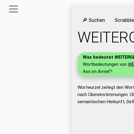
🔎 Suchen
Scrabbl
WEITER
Was bedeutet
WEITERG
Wortbedeutungen von
WE
Ass im Ärmel"!
Wortwurzel zerlegt den Wor
nach Übereinstimmungen. Üb
semantischen Herkunft, Def