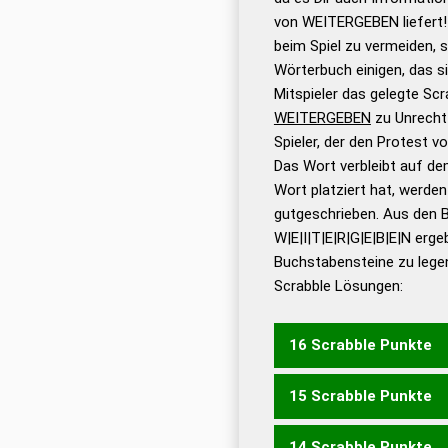
Wortbedeutung, Worttr
von WEITERGEBEN liefert!
Gültigkeit eines Wortes 
beim Spiel zu vermeiden, so
bestimmen!
zugelassene
Wörterbuch einigen, das s
Wörterbücher sind:
Mitspieler das gelegte Sc
WEITERGEBEN
zu Unrecht
Dud
Spieler, der den Protest 
Bä
Das Wort verbleibt auf dem
Dud
Wort platziert hat, werde
De
gutgeschrieben. Aus den 
W|E|I|T|E|R|G|E|B|E|N erge
Dud
Buchstabensteine zu legen
Dud
Scrabble Lösungen:
Universalwörterbuch
16 Scrabble Punkte
15 Scrabble Punkte
EINGEWEBTER
14 Scrabble Punkte