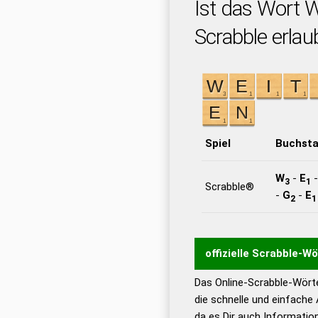
Ist das Wort
Scrabble erlau
Spiel
Buchst
W
-
E
3
1
Scrabble®
-
G
-
E
2
1
offizielle Scrabble-W
Das Online-Scrabble-Wörte
Wortwurzel liefert mit 
die schnelle und einfache
Wortanalyse-Algorithmu
da es Dir auch Informati