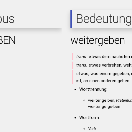
pus
Bedeutung
BEN
weitergeben
trans.
etwas dem nächsten in
trans.
etwas verbreiten, weit
etwas, was einem gegeben, 
ist, an einen anderen geben
Worttrennung:
wei·ter·ge·ben,
Präteritu
wei·ter·ge·ge·ben
Wortform:
Verb