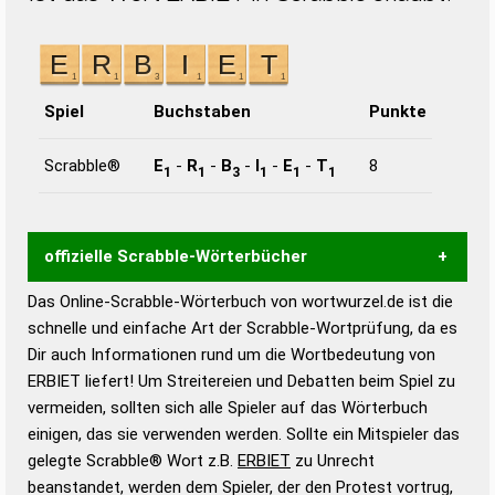
Spiel
Buchstaben
Punkte
Scrabble®
E
-
R
-
B
-
I
-
E
-
T
8
1
1
3
1
1
1
offizielle Scrabble-Wörterbücher
Das Online-Scrabble-Wörterbuch von wortwurzel.de ist die
Wortwurzel liefert mit Hilfe eines semantischen
schnelle und einfache Art der Scrabble-Wortprüfung, da es
Wortanalyse-Algorithmus gute Anhaltspunkte zu
Dir auch Informationen rund um die Wortbedeutung von
Wortbedeutung, Worttrennung und Wortform, um die
ERBIET liefert! Um Streitereien und Debatten beim Spiel zu
Gültigkeit eines Wortes für das Scrabble-Spiel zu
vermeiden, sollten sich alle Spieler auf das Wörterbuch
bestimmen!
zugelassene Turnier Scrabble-
einigen, das sie verwenden werden. Sollte ein Mitspieler das
Wörterbücher sind:
gelegte Scrabble® Wort z.B.
ERBIET
zu Unrecht
beanstandet, werden dem Spieler, der den Protest vortrug,
Duden – Standardwerk in 12 Bänden