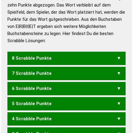
zehn Punkte abgezogen. Das Wort verbleibt auf dem
Duden – Richtiges und gutes
Spielfeld, dem Spieler, der das Wort platziert hat, werden die
Deutsch
Punkte für das Wort gutgeschrieben. Aus den Buchstaben
von E|R|B|I|E|T ergeben sich weitere Möglichkeiten
Duden – Die deutsche Grammatik
Buchstabensteine zu legen. Hier findest Du die besten
Duden – Deutsches
Scrabble Lösungen:
Universalwörterbuch
8 Scrabble Punkte
7 Scrabble Punkte
BEREIT
BERIET
BIETER
BREITE
BRIETE
REIBET
RIEBET
TREIBE
TRIEBE
6 Scrabble Punkte
BERET
BERTI
BETER
BIERE
BIETE
BREIE
BREIT
BRIET
BRITE
EBERT
ERBET
ERBTE
REIBE
REIBT
RIEBE
RIEBT
5 Scrabble Punkte
TREIB
TRIEB
BEET
BETE
BIER
BREI
BRIE
EBER
EBIT
EIBE
ERBE
ERBT
REBE
REIB
RIEB
4 Scrabble Punkte
BEI
BET
BIT
EIERT
EITER
EITRE
REITE
RIETE
TIERE