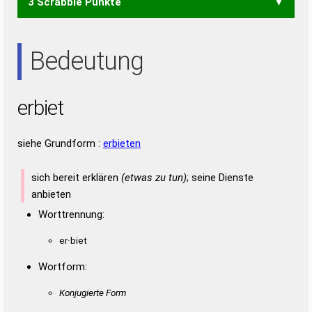
3 Scrabble Punkte
EIER
EIRE
REET
REIT
RIET
RITE
TEER
TIER
IRE
REE
TEE
TRI
Bedeutung
erbiet
siehe Grundform :
erbieten
sich bereit erklären
(etwas zu tun)
; seine Dienste
anbieten
Worttrennung:
er·biet
Wortform:
Konjugierte Form