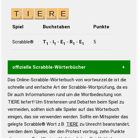
Spiel
Buchstaben
Punkte
Scrabble®
T
-
I
-
E
-
R
-
E
5
1
1
1
1
1
offizielle Scrabble-Wörterbücher
Das Online-Scrabble-Wörterbuch von wortwurzel.de ist die
Wortwurzel liefert mit Hilfe eines semantischen
schnelle und einfache Art der Scrabble-Wortprüfung, da es
Wortanalyse-Algorithmus gute Anhaltspunkte zu
Dir auch Informationen rund um die Wortbedeutung von
Wortbedeutung, Worttrennung und Wortform, um die
TIERE liefert! Um Streitereien und Debatten beim Spiel zu
Gültigkeit eines Wortes für das Scrabble-Spiel zu
vermeiden, sollten sich alle Spieler auf das Wörterbuch
bestimmen!
zugelassene Turnier Scrabble-
einigen, das sie verwenden werden. Sollte ein Mitspieler das
Wörterbücher sind:
gelegte Scrabble® Wort z.B.
TIERE
zu Unrecht beanstandet,
werden dem Spieler, der den Protest vortrug, zehn Punkte
Duden – Standardwerk in 12 Bänden