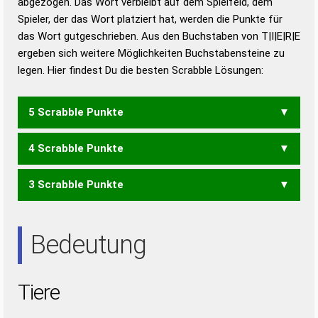
abgezogen. Das Wort verbleibt auf dem Spielfeld, dem
Duden – Richtiges und gutes
Spieler, der das Wort platziert hat, werden die Punkte für
Deutsch
das Wort gutgeschrieben. Aus den Buchstaben von T|I|E|R|E
ergeben sich weitere Möglichkeiten Buchstabensteine zu
Duden – Die deutsche Grammatik
legen. Hier findest Du die besten Scrabble Lösungen:
Duden – Deutsches
Universalwörterbuch
5 Scrabble Punkte
4 Scrabble Punkte
EIERT
EITER
EITRE
REITE
RIETE
3 Scrabble Punkte
EIER
EIRE
REET
REIT
RIET
RITE
TEER
IRE
REE
TEE
TRI
Bedeutung
Tiere