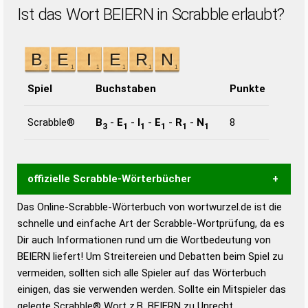
Ist das Wort BEIERN in Scrabble erlaubt?
Spiel
Buchstaben
Punkte
Scrabble®
B
-
E
-
I
-
E
-
R
-
N
8
3
1
1
1
1
1
offizielle Scrabble-Wörterbücher
Das Online-Scrabble-Wörterbuch von wortwurzel.de ist die
Wortwurzel liefert mit Hilfe eines semantischen
schnelle und einfache Art der Scrabble-Wortprüfung, da es
Wortanalyse-Algorithmus gute Anhaltspunkte zu
Dir auch Informationen rund um die Wortbedeutung von
Wortbedeutung, Worttrennung und Wortform, um die
BEIERN liefert! Um Streitereien und Debatten beim Spiel zu
Gültigkeit eines Wortes für das Scrabble-Spiel zu
vermeiden, sollten sich alle Spieler auf das Wörterbuch
bestimmen!
zugelassene Turnier Scrabble-
einigen, das sie verwenden werden. Sollte ein Mitspieler das
Wörterbücher sind:
gelegte Scrabble® Wort z.B.
BEIERN
zu Unrecht