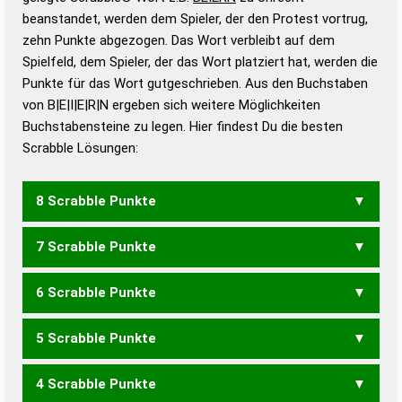
beanstandet, werden dem Spieler, der den Protest vortrug,
Duden – Standardwerk in 12 Bänden
zehn Punkte abgezogen. Das Wort verbleibt auf dem
Duden – Richtiges und gutes
Spielfeld, dem Spieler, der das Wort platziert hat, werden die
Deutsch
Punkte für das Wort gutgeschrieben. Aus den Buchstaben
von B|E|I|E|R|N ergeben sich weitere Möglichkeiten
Duden – Die deutsche Grammatik
Buchstabensteine zu legen. Hier findest Du die besten
Duden – Deutsches
Scrabble Lösungen:
Universalwörterbuch
8 Scrabble Punkte
7 Scrabble Punkte
BERNIE
BIEREN
BREIEN
REIBEN
RIEBEN
6 Scrabble Punkte
BEINE
BIENE
BIERE
BIRNE
BREIE
BREIN
EBERN
EIBEN
ERBEN
ERBIN
REBEN
REIBE
RIEBE
5 Scrabble Punkte
BEIN
BENE
BERN
BIEN
BIER
BREI
BRIE
EBEN
EBER
EBNE
EIBE
ERBE
REBE
REIB
RIEB
4 Scrabble Punkte
BEN
BIN
ERB
EINER
NIERE
REINE