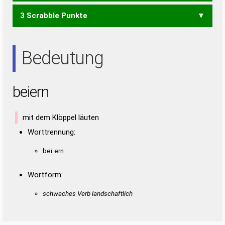
3 Scrabble Punkte
EINE
EIRE
EREN
IREN
NEER
REIN
RENE
EIN
IRE
NEE
NIE
REE
REN
Bedeutung
beiern
mit dem Klöppel läuten
Worttrennung:
bei·ern
Wortform:
schwaches Verb landschaftlich