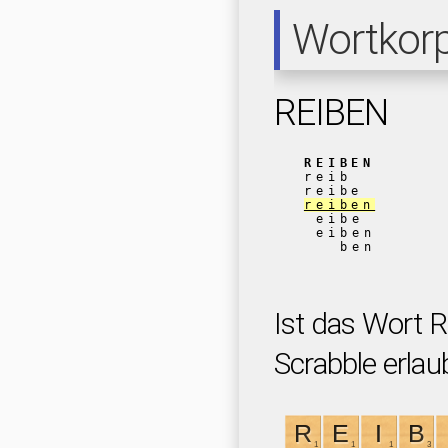
Wortkor
REIBEN
REIBEN
reib
reibe
reiben
eibe
eiben
ben
Ist das Wort 
Scrabble erlau