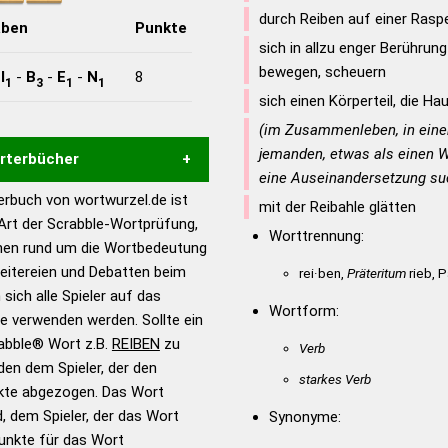
durch Reiben auf einer Raspe
aben
Punkte
sich in allzu enger Berührun
bewegen, scheuern
-
I
-
B
-
E
-
N
8
1
3
1
1
sich einen Körperteil, die Ha
(im Zusammenleben, in eine
jemanden, etwas als einen 
örterbücher
eine Auseinandersetzung su
rbuch von wortwurzel.de ist
mit der Reibahle glätten
Hilfe eines semantischen
 Art der Scrabble-Wortprüfung,
Worttrennung:
s gute Anhaltspunkte zu
onen rund um die Wortbedeutung
ennung und Wortform, um die
reitereien und Debatten beim
rei·ben,
Präteritum
rieb, P
für das Scrabble-Spiel zu
 sich alle Spieler auf das
 Turnier Scrabble-
Wortform:
ie verwenden werden. Sollte ein
rabble® Wort z.B.
REIBEN
zu
Verb
en dem Spieler, der den
en – Standardwerk in 12
starkes Verb
nkte abgezogen. Das Wort
nden
d, dem Spieler, der das Wort
Synonyme:
en – Richtiges und gutes
Punkte für das Wort