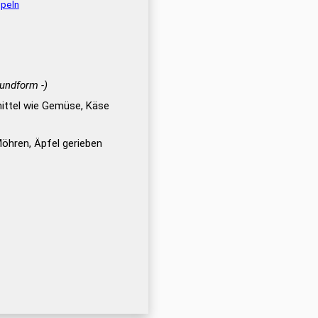
speln
rundform -)
ittel wie Gemüse, Käse
Möhren, Äpfel gerieben