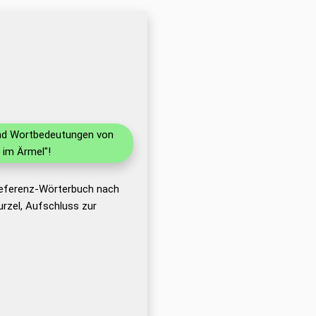
 und Wortbedeutungen von
 im Ärmel"!
 Referenz-Wörterbuch nach
rzel, Aufschluss zur