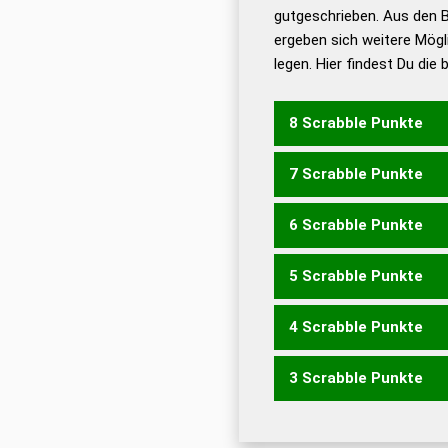
De
gutgeschrieben. Aus den B
ergeben sich weitere Mögl
Dud
legen. Hier findest Du die
Dud
Universalwörterbuch
8 Scrabble Punkte
7 Scrabble Punkte
BEIERN
BERNIE
BIEREN
6 Scrabble Punkte
BEINE
BIENE
BIERE
BIR
ERBIN
REBEN
RIEBE
5 Scrabble Punkte
BEIN
BENE
BERN
BIEN
B
EBNE
ERBE
REBE
RIEB
4 Scrabble Punkte
BEI
BIN
ERB
EIERN
EINE
3 Scrabble Punkte
EIER
EINE
EIRE
EREN
IR
EIN
ERN
IRE
NEE
NIE
RE