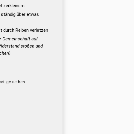
l zerkleinern
g ständig über etwas
ut durch Reiben verletzen
r Gemeinschaft auf
Widerstand stoßen und
chen)
art. ge·rie·ben