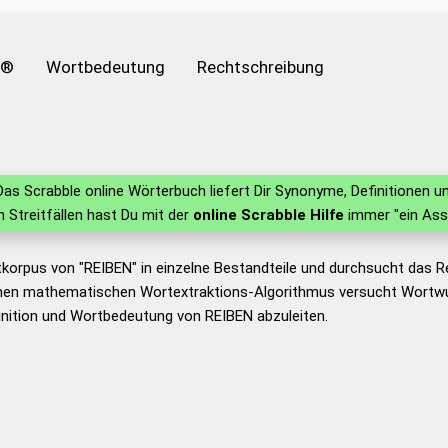
e®
Wortbedeutung
Rechtschreibung
as Scrabble online Wörterbuch liefert Dir Synonyme, Definitionen
in Streitfällen hast Du mit der
online Scrabble Hilfe
immer "ein Ass
tkorpus von "REIBEN" in einzelne Bestandteile und durchsucht das
nen mathematischen Wortextraktions-Algorithmus versucht Wortwu
nition und Wortbedeutung von REIBEN abzuleiten.