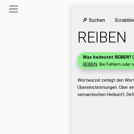
🔎 Suchen
Scrabbl
REIBEN
Was bedeutet
REIBEN
?
D
REIBEN
. Bei Fehlern oder 
Wortwurzel zerlegt den Wor
Übereinstimmungen. Über ei
semantischen Herkunft, Defi