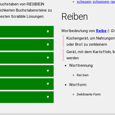
utsch
scheuern
,
schuppern
,
ra
uchstaben von R|E|I|B|E|N
ichkeiten Buchstabensteine zu
en – Die deutsche Grammatik
Reiben
 besten Scrabble Lösungen:
en – Deutsches
Wortbedeutung von
Reibe
(- G
Küchengerät, um Nahrungsm
oder Brot zu zerkleinern
BREIEN
RIEBEN
Gerät, mit dem Kartoffeln, 
werden
NE
BREIE
BREIN
EBERN
ERBEN
Worttrennung:
IER
BREI
BRIE
EBEN
EBER
Rei·ben
Wortform:
R
NIERE
REINE
Deklinierte Form
EN
NEER
REIN
RENE
E
REN