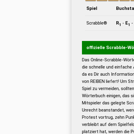
Spiel
Buchst
Scrabble®
R
-
E
1
1
offizielle Scrabble-W
Das Online-Scrabble-Wörte
Wortwurzel liefert mit 
die schnelle und einfache
Wortanalyse-Algorithmu
da es Dir auch Informati
Wortbedeutung, Worttr
von REIBEN liefert! Um St
Gültigkeit eines Wortes 
Spiel zu vermeiden, sollten
bestimmen!
zugelassene
Wörterbuch einigen, das s
Wörterbücher sind:
Mitspieler das gelegte Sc
Unrecht beanstandet, werd
Dud
Protest vortrug, zehn Pu
Bä
verbleibt auf dem Spielfel
Dud
platziert hat, werden die 