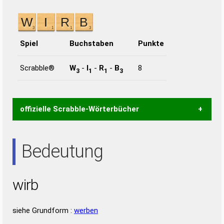
Spiel
Buchstaben
Punkte
Scrabble®
W
-
I
-
R
-
B
8
3
1
1
3
offizielle Scrabble-Wörterbücher
Wortwurzel liefert mit Hilfe eines semantischen
Bedeutung
Wortanalyse-Algorithmus gute Anhaltspunkte zu
Wortbedeutung, Worttrennung und Wortform, um die
Gültigkeit eines Wortes für das Scrabble-Spiel zu
wirb
bestimmen!
zugelassene Turnier Scrabble-
Wörterbücher sind:
siehe Grundform :
werben
Duden – Standardwerk in 12 Bänden