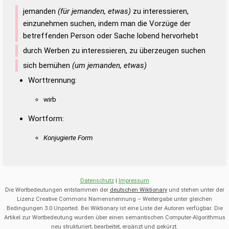
Duden – Richtiges und gutes
jemanden
(für jemanden, etwas)
zu interessieren,
Deutsch
einzunehmen suchen, indem man die Vorzüge der
betreffenden Person oder Sache lobend hervorhebt
Duden – Die deutsche Grammatik
durch Werben zu interessieren, zu überzeugen suchen
Duden – Deutsches
sich bemühen
(um jemanden, etwas)
Universalwörterbuch
Worttrennung:
wirb
Wortform:
Konjugierte Form
Datenschutz
|
Impressum
Die Wortbedeutungen entstammen der
deutschen Wiktionary
und stehen unter der
Lizenz Creative Commons Namensnennung – Weitergabe unter gleichen
Bedingungen 3.0 Unported. Bei Wiktionary ist eine Liste der Autoren verfügbar. Die
Artikel zur Wortbedeutung wurden über einen semantischen Computer-Algorithmus
neu strukturiert, bearbeitet, ergänzt und gekürzt.