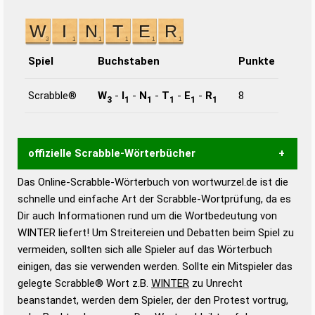
Spiel
Buchstaben
Punkte
Scrabble®
W
-
I
-
N
-
T
-
E
-
R
8
3
1
1
1
1
1
offizielle Scrabble-Wörterbücher
Das Online-Scrabble-Wörterbuch von wortwurzel.de ist die
Wortwurzel liefert mit Hilfe eines semantischen
schnelle und einfache Art der Scrabble-Wortprüfung, da es
Wortanalyse-Algorithmus gute Anhaltspunkte zu
Dir auch Informationen rund um die Wortbedeutung von
Wortbedeutung, Worttrennung und Wortform, um die
WINTER liefert! Um Streitereien und Debatten beim Spiel zu
Gültigkeit eines Wortes für das Scrabble-Spiel zu
vermeiden, sollten sich alle Spieler auf das Wörterbuch
bestimmen!
zugelassene Turnier Scrabble-
einigen, das sie verwenden werden. Sollte ein Mitspieler das
Wörterbücher sind:
gelegte Scrabble® Wort z.B.
WINTER
zu Unrecht
beanstandet, werden dem Spieler, der den Protest vortrug,
Duden – Standardwerk in 12 Bänden