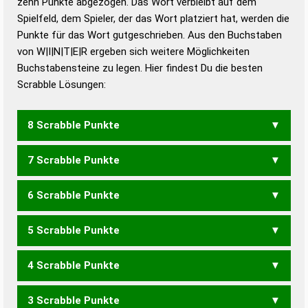
zehn Punkte abgezogen. Das Wort verbleibt auf dem
Duden – Richtiges und gutes
Spielfeld, dem Spieler, der das Wort platziert hat, werden die
Deutsch
Punkte für das Wort gutgeschrieben. Aus den Buchstaben
von W|I|N|T|E|R ergeben sich weitere Möglichkeiten
Duden – Die deutsche Grammatik
Buchstabensteine zu legen. Hier findest Du die besten
Duden – Deutsches
Scrabble Lösungen:
Universalwörterbuch
8 Scrabble Punkte
7 Scrabble Punkte
WINTRE
WIRTEN
6 Scrabble Punkte
ERWIN
WEINT
WIRTE
5 Scrabble Punkte
TWEN
WEIN
WEIT
WERT
WIEN
WIET
WIRT
4 Scrabble Punkte
NRW
RWE
WEN
WER
WIE
WIR
INERT
RITEN
TRINE
3 Scrabble Punkte
EINT
ERNT
IREN
NIET
REIN
REIT
RIET
RITE
TEIN
TIER