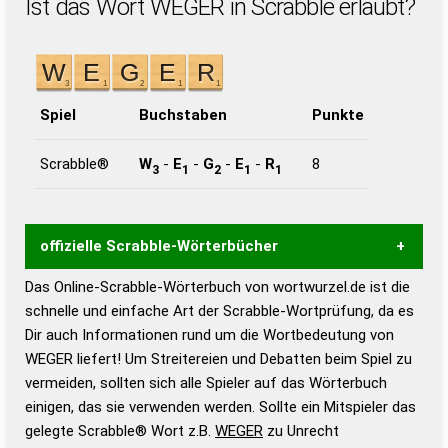
Ist das Wort WEGER in Scrabble erlaubt?
Spiel
Buchstaben
Punkte
Scrabble®
W
-
E
-
G
-
E
-
R
8
3
1
2
1
1
offizielle Scrabble-Wörterbücher
Das Online-Scrabble-Wörterbuch von wortwurzel.de ist die
Wortwurzel liefert mit Hilfe eines semantischen
schnelle und einfache Art der Scrabble-Wortprüfung, da es
Wortanalyse-Algorithmus gute Anhaltspunkte zu
Dir auch Informationen rund um die Wortbedeutung von
Wortbedeutung, Worttrennung und Wortform, um die
WEGER liefert! Um Streitereien und Debatten beim Spiel zu
Gültigkeit eines Wortes für das Scrabble-Spiel zu
vermeiden, sollten sich alle Spieler auf das Wörterbuch
bestimmen!
zugelassene Turnier Scrabble-
einigen, das sie verwenden werden. Sollte ein Mitspieler das
Wörterbücher sind:
gelegte Scrabble® Wort z.B.
WEGER
zu Unrecht