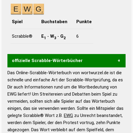
Spiel
Buchstaben
Punkte
Scrabble®
E
-
W
-
G
6
1
3
2
offizielle Scrabble-Wörterbücher
Das Online-Scrabble-Wörterbuch von wortwurzel.de ist die
Wortwurzel liefert mit Hilfe eines semantischen
schnelle und einfache Art der Scrabble-Wortprüfung, da es
Wortanalyse-Algorithmus gute Anhaltspunkte zu
Dir auch Informationen rund um die Wortbedeutung von
Wortbedeutung, Worttrennung und Wortform, um die
EWG liefert! Um Streitereien und Debatten beim Spiel zu
Gültigkeit eines Wortes für das Scrabble-Spiel zu
vermeiden, sollten sich alle Spieler auf das Wörterbuch
bestimmen!
zugelassene Turnier Scrabble-
einigen, das sie verwenden werden. Sollte ein Mitspieler das
Wörterbücher sind:
gelegte Scrabble® Wort z.B.
EWG
zu Unrecht beanstandet,
werden dem Spieler, der den Protest vortrug, zehn Punkte
Duden – Standardwerk in 12 Bänden
abgezogen. Das Wort verbleibt auf dem Spielfeld, dem