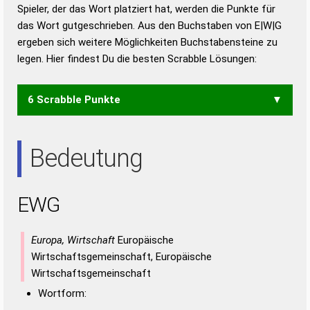
Duden – Richtiges und gutes
Spieler, der das Wort platziert hat, werden die Punkte für
Deutsch
das Wort gutgeschrieben. Aus den Buchstaben von E|W|G
ergeben sich weitere Möglichkeiten Buchstabensteine zu
Duden – Die deutsche Grammatik
legen. Hier findest Du die besten Scrabble Lösungen:
Duden – Deutsches
Universalwörterbuch
6 Scrabble Punkte
GEW
WEG
Bedeutung
EWG
Europa, Wirtschaft
Europäische
Wirtschaftsgemeinschaft, Europäische
Wirtschaftsgemeinschaft
Wortform: