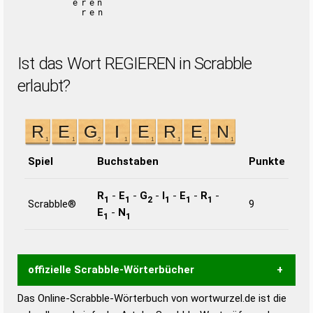
eren
ren
Ist das Wort REGIEREN in Scrabble
erlaubt?
Spiel
Buchstaben
Punkte
R
-
E
-
G
-
I
-
E
-
R
-
1
1
2
1
1
1
Scrabble®
9
E
-
N
1
1
offizielle Scrabble-Wörterbücher
Das Online-Scrabble-Wörterbuch von wortwurzel.de ist die
Wortwurzel liefert mit Hilfe eines semantischen