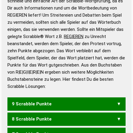
schnelle und einfache Art der Scrabble-Wortprüfung, da es
Wortanalyse-Algorithmus gute Anhaltspunkte zu
Dir auch Informationen rund um die Wortbedeutung von
Wortbedeutung, Worttrennung und Wortform, um die
REGIEREN liefert! Um Streitereien und Debatten beim Spiel
Gültigkeit eines Wortes für das Scrabble-Spiel zu
zu vermeiden, sollten sich alle Spieler auf das Wörterbuch
bestimmen!
zugelassene Turnier Scrabble-
einigen, das sie verwenden werden. Sollte ein Mitspieler das
Wörterbücher sind:
gelegte Scrabble® Wort z.B.
REGIEREN
zu Unrecht
beanstandet, werden dem Spieler, der den Protest vortrug,
Duden – Standardwerk in 12 Bänden
zehn Punkte abgezogen. Das Wort verbleibt auf dem
Duden – Richtiges und gutes
Spielfeld, dem Spieler, der das Wort platziert hat, werden die
Deutsch
Punkte für das Wort gutgeschrieben. Aus den Buchstaben
von R|E|G|I|E|R|E|N ergeben sich weitere Möglichkeiten
Duden – Die deutsche Grammatik
Buchstabensteine zu legen. Hier findest Du die besten
Duden – Deutsches
Scrabble Lösungen:
Universalwörterbuch
9 Scrabble Punkte
8 Scrabble Punkte
EGRENIER
EIGNERER
GENERIER
GERIEREN