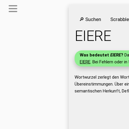
🔎 Suchen
Scrabbl
EIERE
Was bedeutet
EIERE
?
Da
EIERE
. Bei Fehlern oder in
Wortwurzel zerlegt den Wort
Übereinstimmungen. Über ei
semantischen Herkunft, Defi