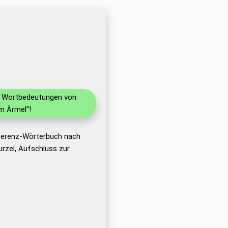
nd Wortbedeutungen von
m Ärmel"!
eferenz-Wörterbuch nach
rzel, Aufschluss zur