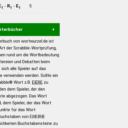
E
-
R
-
E
5
1
1
1
örterbücher
rbuch von wortwurzel.de ist
Hilfe eines semantischen
 Art der Scrabble-Wortprüfung,
s gute Anhaltspunkte zu
onen rund um die Wortbedeutung
ennung und Wortform, um die
eitereien und Debatten beim
für das Scrabble-Spiel zu
 sich alle Spieler auf das
 Turnier Scrabble-
ie verwenden werden. Sollte ein
rabble® Wort z.B.
EIERE
zu
en dem Spieler, der den
en – Standardwerk in 12
nkte abgezogen. Das Wort
nden
d, dem Spieler, der das Wort
en – Richtiges und gutes
Punkte für das Wort
utsch
uchstaben von E|I|E|R|E
ichkeiten Buchstabensteine zu
en – Die deutsche Grammatik