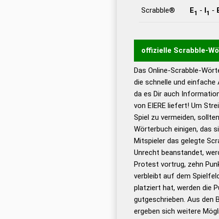
Scrabble®
E
-
I
-
1
1
offizielle Scrabble-W
Das Online-Scrabble-Wörte
Wortwurzel liefert mit 
die schnelle und einfache
Wortanalyse-Algorithmu
da es Dir auch Informati
Wortbedeutung, Worttr
von EIERE liefert! Um Str
Gültigkeit eines Wortes 
Spiel zu vermeiden, sollten
bestimmen!
zugelassene
Wörterbuch einigen, das s
Wörterbücher sind:
Mitspieler das gelegte Sc
Unrecht beanstandet, werd
Dud
Protest vortrug, zehn Pu
Bä
verbleibt auf dem Spielfel
Dud
platziert hat, werden die 
De
gutgeschrieben. Aus den B
ergeben sich weitere Mögl
Dud