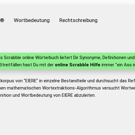
e®
Wortbedeutung
Rechtschreibung
s Scrabble online Wörterbuch liefert Dir Synonyme, Definitionen u
 Streitfällen hast Du mit der
online Scrabble Hilfe
immer "ein Ass i
korpus von "EIERE" in einzelne Bestandteile und durchsucht das R
nen mathematischen Wortextraktions-Algorithmus versucht Wortwu
nition und Wortbedeutung von EIERE abzuleiten.