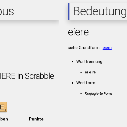
pus
Bedeutung
eiere
siehe Grundform :
eiern
Worttrennung:
ei·e·re
IERE in Scrabble
Wortform:
Konjugierte Form
aben
Punkte