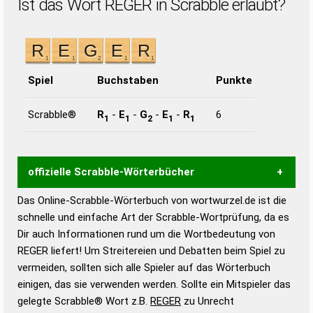
Ist das Wort REGER in Scrabble erlaubt?
Spiel
Buchstaben
Punkte
Scrabble®
R
-
E
-
G
-
E
-
R
6
1
1
2
1
1
offizielle Scrabble-Wörterbücher
Das Online-Scrabble-Wörterbuch von wortwurzel.de ist die
Wortwurzel liefert mit Hilfe eines semantischen
schnelle und einfache Art der Scrabble-Wortprüfung, da es
Wortanalyse-Algorithmus gute Anhaltspunkte zu
Dir auch Informationen rund um die Wortbedeutung von
Wortbedeutung, Worttrennung und Wortform, um die
REGER liefert! Um Streitereien und Debatten beim Spiel zu
Gültigkeit eines Wortes für das Scrabble-Spiel zu
vermeiden, sollten sich alle Spieler auf das Wörterbuch
bestimmen!
zugelassene Turnier Scrabble-
einigen, das sie verwenden werden. Sollte ein Mitspieler das
Wörterbücher sind:
gelegte Scrabble® Wort z.B.
REGER
zu Unrecht