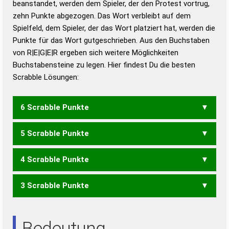
beanstandet, werden dem Spieler, der den Protest vortrug,
Duden – Standardwerk in 12 Bänden
zehn Punkte abgezogen. Das Wort verbleibt auf dem
Duden – Richtiges und gutes
Spielfeld, dem Spieler, der das Wort platziert hat, werden die
Deutsch
Punkte für das Wort gutgeschrieben. Aus den Buchstaben
von R|E|G|E|R ergeben sich weitere Möglichkeiten
Duden – Die deutsche Grammatik
Buchstabensteine zu legen. Hier findest Du die besten
Duden – Deutsches
Scrabble Lösungen:
Universalwörterbuch
6 Scrabble Punkte
5 Scrabble Punkte
ERREG
4 Scrabble Punkte
GERE
3 Scrabble Punkte
ERG
REE
Bedeutung