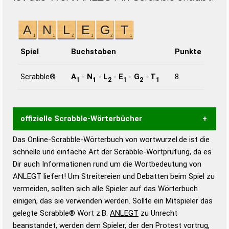
Spiel
Buchstaben
Punkte
Scrabble®
A
-
N
-
L
-
E
-
G
-
T
8
1
1
2
1
2
1
offizielle Scrabble-Wörterbücher
Das Online-Scrabble-Wörterbuch von wortwurzel.de ist die
Wortwurzel liefert mit Hilfe eines semantischen
schnelle und einfache Art der Scrabble-Wortprüfung, da es
Wortanalyse-Algorithmus gute Anhaltspunkte zu
Dir auch Informationen rund um die Wortbedeutung von
Wortbedeutung, Worttrennung und Wortform, um die
ANLEGT liefert! Um Streitereien und Debatten beim Spiel zu
Gültigkeit eines Wortes für das Scrabble-Spiel zu
vermeiden, sollten sich alle Spieler auf das Wörterbuch
bestimmen!
zugelassene Turnier Scrabble-
einigen, das sie verwenden werden. Sollte ein Mitspieler das
Wörterbücher sind:
gelegte Scrabble® Wort z.B.
ANLEGT
zu Unrecht
beanstandet, werden dem Spieler, der den Protest vortrug,
Duden – Standardwerk in 12 Bänden