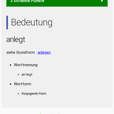
3 Scrabble Punkte
ALE
ALT
ENG
GAT
GEN
LET
NAG
TAG
TAL
ANTE
ETA
NET
Bedeutung
anlegt
siehe Grundform :
anlegen
Worttrennung:
an·legt
Wortform:
Konjugierte Form