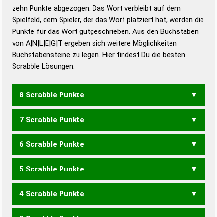
zehn Punkte abgezogen. Das Wort verbleibt auf dem
Duden – Richtiges und gutes
Spielfeld, dem Spieler, der das Wort platziert hat, werden die
Deutsch
Punkte für das Wort gutgeschrieben. Aus den Buchstaben
von A|N|L|E|G|T ergeben sich weitere Möglichkeiten
Duden – Die deutsche Grammatik
Buchstabensteine zu legen. Hier findest Du die besten
Duden – Deutsches
Scrabble Lösungen:
Universalwörterbuch
8 Scrabble Punkte
7 Scrabble Punkte
ANGELT
GALTEN
LANGET
LANGTE
NAGELT
TALGEN
6 Scrabble Punkte
ALGEN
ANGEL
ANGLE
LAGEN
LANGE
LANGT
LEGAT
NAGEL
NAGLE
TALGE
5 Scrabble Punkte
ALGE
EGAL
GALT
GELT
LAGE
LAGT
LANG
LENG
TALG
AGENT
ALTEN
GETAN
NAGET
NAGTE
NATEL
TAGEN
4 Scrabble Punkte
TANGE
GAL
GEL
LAG
ALTE
ELAN
ENGT
GANT
GATE
NAGE
NAGT
TAEL
TAGE
TALE
TANG