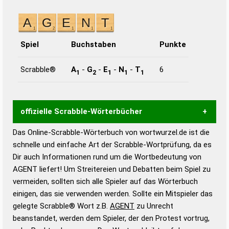
Spiel
Buchstaben
Punkte
Scrabble®
A
-
G
-
E
-
N
-
T
6
1
2
1
1
1
offizielle Scrabble-Wörterbücher
Das Online-Scrabble-Wörterbuch von wortwurzel.de ist die
Wortwurzel liefert mit Hilfe eines semantischen
schnelle und einfache Art der Scrabble-Wortprüfung, da es
Wortanalyse-Algorithmus gute Anhaltspunkte zu
Dir auch Informationen rund um die Wortbedeutung von
Wortbedeutung, Worttrennung und Wortform, um die
AGENT liefert! Um Streitereien und Debatten beim Spiel zu
Gültigkeit eines Wortes für das Scrabble-Spiel zu
vermeiden, sollten sich alle Spieler auf das Wörterbuch
bestimmen!
zugelassene Turnier Scrabble-
einigen, das sie verwenden werden. Sollte ein Mitspieler das
Wörterbücher sind:
gelegte Scrabble® Wort z.B.
AGENT
zu Unrecht
beanstandet, werden dem Spieler, der den Protest vortrug,
Duden – Standardwerk in 12 Bänden