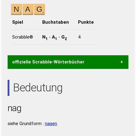
Spiel
Buchstaben
Punkte
Scrabble®
N
-
A
-
G
4
1
1
2
offizielle Scrabble-Wörterbücher
Wortwurzel liefert mit Hilfe eines semantischen
Bedeutung
Wortanalyse-Algorithmus gute Anhaltspunkte zu
Wortbedeutung, Worttrennung und Wortform, um die
Gültigkeit eines Wortes für das Scrabble-Spiel zu
nag
bestimmen!
zugelassene Turnier Scrabble-
Wörterbücher sind:
siehe Grundform :
nagen
Duden – Standardwerk in 12 Bänden