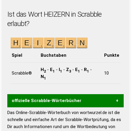
Ist das Wort HEIZERN in Scrabble
erlaubt?
Spiel
Buchstaben
Punkte
H
-
E
-
I
-
Z
-
E
-
R
-
2
1
1
3
1
1
Scrabble®
10
N
1
offizielle Scrabble-Wörterbücher
Das Online-Scrabble-Wörterbuch von wortwurzel.de ist die
Wortwurzel liefert mit Hilfe eines semantischen
schnelle und einfache Art der Scrabble-Wortprüfung, da es
Wortanalyse-Algorithmus gute Anhaltspunkte zu
Dir auch Informationen rund um die Wortbedeutung von
Wortbedeutung, Worttrennung und Wortform, um die