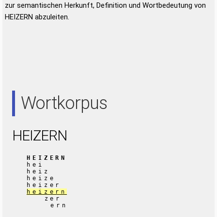
zur semantischen Herkunft, Definition und Wortbedeutung von
HEIZERN abzuleiten.
Wortkorpus
HEIZERN
HEIZERN
hei
heiz
heize
heizer
heizern
zer
ern