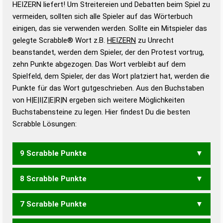
HEIZERN liefert! Um Streitereien und Debatten beim Spiel zu
Gültigkeit eines Wortes für das Scrabble-Spiel zu
vermeiden, sollten sich alle Spieler auf das Wörterbuch
bestimmen!
zugelassene Turnier Scrabble-
einigen, das sie verwenden werden. Sollte ein Mitspieler das
Wörterbücher sind:
gelegte Scrabble® Wort z.B.
HEIZERN
zu Unrecht
beanstandet, werden dem Spieler, der den Protest vortrug,
Duden – Standardwerk in 12 Bänden
zehn Punkte abgezogen. Das Wort verbleibt auf dem
Duden – Richtiges und gutes
Spielfeld, dem Spieler, der das Wort platziert hat, werden die
Deutsch
Punkte für das Wort gutgeschrieben. Aus den Buchstaben
von H|E|I|Z|E|R|N ergeben sich weitere Möglichkeiten
Duden – Die deutsche Grammatik
Buchstabensteine zu legen. Hier findest Du die besten
Duden – Deutsches
Scrabble Lösungen:
Universalwörterbuch
9 Scrabble Punkte
8 Scrabble Punkte
ERZIEH
HEINZE
HEIZEN
HERZEN
IHRZEN
ZEHNER
ZEHREN
ZEIHEN
ZIEHEN
7 Scrabble Punkte
HEINZ
HERZE
IHRZE
ZEHEN
ZEHNE
ZEHRE
ZEIHE
ZIEHE
REIZEN
ZIEREN