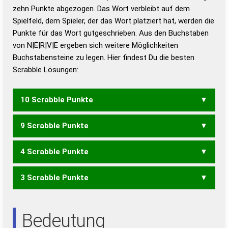
zehn Punkte abgezogen. Das Wort verbleibt auf dem
Duden – Richtiges und gutes
Spielfeld, dem Spieler, der das Wort platziert hat, werden die
Deutsch
Punkte für das Wort gutgeschrieben. Aus den Buchstaben
von N|E|R|V|E ergeben sich weitere Möglichkeiten
Duden – Die deutsche Grammatik
Buchstabensteine zu legen. Hier findest Du die besten
Duden – Deutsches
Scrabble Lösungen:
Universalwörterbuch
10 Scrabble Punkte
9 Scrabble Punkte
ERVEN
4 Scrabble Punkte
VENE
3 Scrabble Punkte
EREN
NEER
RENE
ERN
NEE
REE
REN
Bedeutung