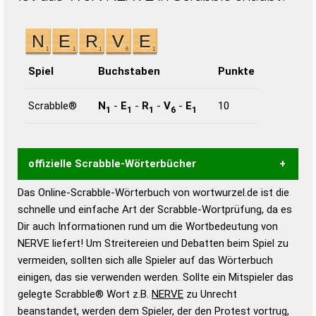
Spiel
Buchstaben
Punkte
Scrabble®
N
-
E
-
R
-
V
-
E
10
1
1
1
6
1
offizielle Scrabble-Wörterbücher
Das Online-Scrabble-Wörterbuch von wortwurzel.de ist die
Wortwurzel liefert mit Hilfe eines semantischen
schnelle und einfache Art der Scrabble-Wortprüfung, da es
Wortanalyse-Algorithmus gute Anhaltspunkte zu
Dir auch Informationen rund um die Wortbedeutung von
Wortbedeutung, Worttrennung und Wortform, um die
NERVE liefert! Um Streitereien und Debatten beim Spiel zu
Gültigkeit eines Wortes für das Scrabble-Spiel zu
vermeiden, sollten sich alle Spieler auf das Wörterbuch
bestimmen!
zugelassene Turnier Scrabble-
einigen, das sie verwenden werden. Sollte ein Mitspieler das
Wörterbücher sind:
gelegte Scrabble® Wort z.B.
NERVE
zu Unrecht
beanstandet, werden dem Spieler, der den Protest vortrug,
Duden – Standardwerk in 12 Bänden