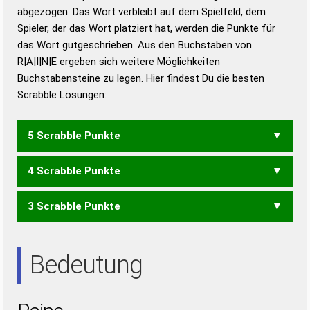
abgezogen. Das Wort verbleibt auf dem Spielfeld, dem
Duden – Richtiges und gutes
Spieler, der das Wort platziert hat, werden die Punkte für
Deutsch
das Wort gutgeschrieben. Aus den Buchstaben von
R|A|I|N|E ergeben sich weitere Möglichkeiten
Duden – Die deutsche Grammatik
Buchstabensteine zu legen. Hier findest Du die besten
Duden – Deutsches
Scrabble Lösungen:
Universalwörterbuch
5 Scrabble Punkte
4 Scrabble Punkte
ARIEN
3 Scrabble Punkte
AREN
ARIE
IRAN
IREN
REIN
AIR
ANI
ARE
EIA
EIN
ERN
IRA
IRE
NIE
RAN
REN
Bedeutung