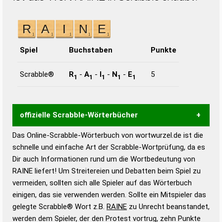
Spiel
Buchstaben
Punkte
Scrabble®
R
-
A
-
I
-
N
-
E
5
1
1
1
1
1
offizielle Scrabble-Wörterbücher
Das Online-Scrabble-Wörterbuch von wortwurzel.de ist die
Wortwurzel liefert mit Hilfe eines semantischen
schnelle und einfache Art der Scrabble-Wortprüfung, da es
Wortanalyse-Algorithmus gute Anhaltspunkte zu
Dir auch Informationen rund um die Wortbedeutung von
Wortbedeutung, Worttrennung und Wortform, um die
RAINE liefert! Um Streitereien und Debatten beim Spiel zu
Gültigkeit eines Wortes für das Scrabble-Spiel zu
vermeiden, sollten sich alle Spieler auf das Wörterbuch
bestimmen!
zugelassene Turnier Scrabble-
einigen, das sie verwenden werden. Sollte ein Mitspieler das
Wörterbücher sind:
gelegte Scrabble® Wort z.B.
RAINE
zu Unrecht beanstandet,
werden dem Spieler, der den Protest vortrug, zehn Punkte
Duden – Standardwerk in 12 Bänden