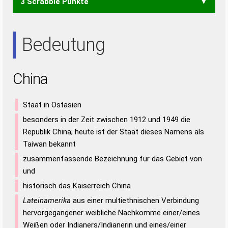
3 Scrabble Punkte
AHN
HAI
HAN
IAH
IHN
NAH
ANI
Bedeutung
China
Staat in Ostasien
besonders in der Zeit zwischen 1912 und 1949 die
Republik China; heute ist der Staat dieses Namens als
Taiwan bekannt
zusammenfassende Bezeichnung für das Gebiet von
und
historisch das Kaiserreich China
Lateinamerika
aus einer multiethnischen Verbindung
hervorgegangener weibliche Nachkomme einer/eines
Weißen oder Indianers/Indianerin und eines/einer