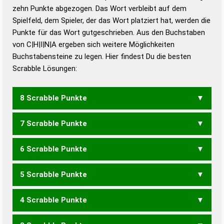
zehn Punkte abgezogen. Das Wort verbleibt auf dem
Duden – Richtiges und gutes
Spielfeld, dem Spieler, der das Wort platziert hat, werden die
Deutsch
Punkte für das Wort gutgeschrieben. Aus den Buchstaben
von C|H|I|N|A ergeben sich weitere Möglichkeiten
Duden – Die deutsche Grammatik
Buchstabensteine zu legen. Hier findest Du die besten
Duden – Deutsches
Scrabble Lösungen:
Universalwörterbuch
8 Scrabble Punkte
7 Scrabble Punkte
CHAN
INCH
NACH
6 Scrabble Punkte
ACH
ICH
5 Scrabble Punkte
ANC
CIA
4 Scrabble Punkte
HAIN