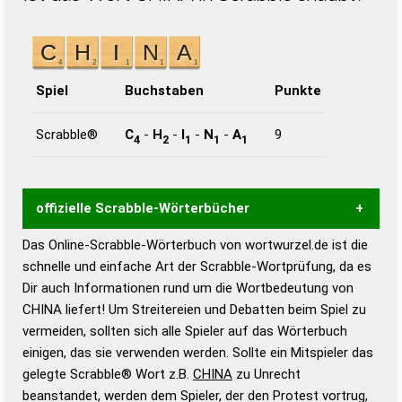
Spiel
Buchstaben
Punkte
Scrabble®
C
-
H
-
I
-
N
-
A
9
4
2
1
1
1
offizielle Scrabble-Wörterbücher
Das Online-Scrabble-Wörterbuch von wortwurzel.de ist die
Wortwurzel liefert mit Hilfe eines semantischen
schnelle und einfache Art der Scrabble-Wortprüfung, da es
Wortanalyse-Algorithmus gute Anhaltspunkte zu
Dir auch Informationen rund um die Wortbedeutung von
Wortbedeutung, Worttrennung und Wortform, um die
CHINA liefert! Um Streitereien und Debatten beim Spiel zu
Gültigkeit eines Wortes für das Scrabble-Spiel zu
vermeiden, sollten sich alle Spieler auf das Wörterbuch
bestimmen!
zugelassene Turnier Scrabble-
einigen, das sie verwenden werden. Sollte ein Mitspieler das
Wörterbücher sind:
gelegte Scrabble® Wort z.B.
CHINA
zu Unrecht
beanstandet, werden dem Spieler, der den Protest vortrug,
Duden – Standardwerk in 12 Bänden